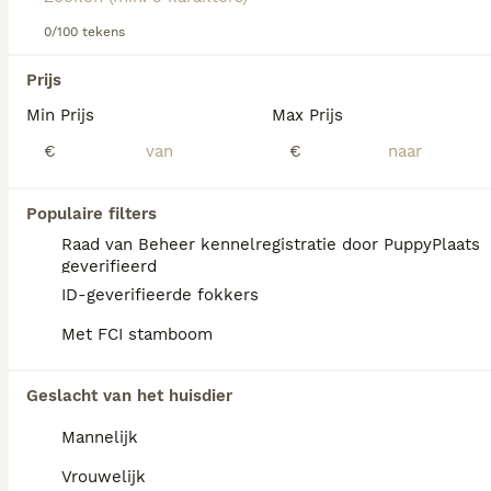
Lees onze
0/100 tekens
Pyreneese Mastiff adviespagina
voor informatie
over dit hondenras.
We hebben 0 Mastin de los Pirineos
Prijs
(Pyreneese Mastiff) Honden ter dekking in
Min Prijs
Max Prijs
Oldambt gevonden.
Als je toekomstige resultaten wil zien voor deze 
€
€
exacte zoekopdracht, sla dan je zoekopdracht op en 
vind jouw perfecte hond:
Populaire filters
Zoekopdracht bewaren
Raad van Beheer kennelregistratie door PuppyPlaats
geverifieerd
ID-geverifieerde fokkers
FAQ's
Met FCI stamboom
Geslacht van het huisdier
Is de Mastino napoletano
verboden in Nederland?
Mannelijk
De Mastino Napoletano is in Nederland niet
Vrouwelijk