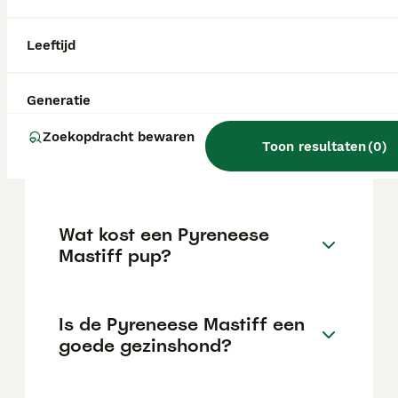
verboden; een eerder voorstel tot een fok-
en houdverbod voor dit ras is niet
doorgegaan.
Leeftijd
Hoeveel bedragen ongeveer
Generatie
de kosten en verzorging van
Zoekopdracht bewaren
Mastino Napoletano tijdens
Toon resultaten
(
0
)
zijn leven?
Wat kost een Pyreneese
Mastiff pup?
Is de Pyreneese Mastiff een
goede gezinshond?