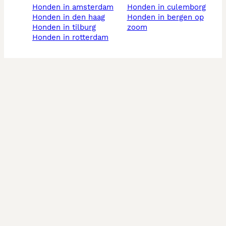
honden in amsterdam
honden in culemborg
honden in den haag
honden in bergen op
honden in tilburg
zoom
honden in rotterdam