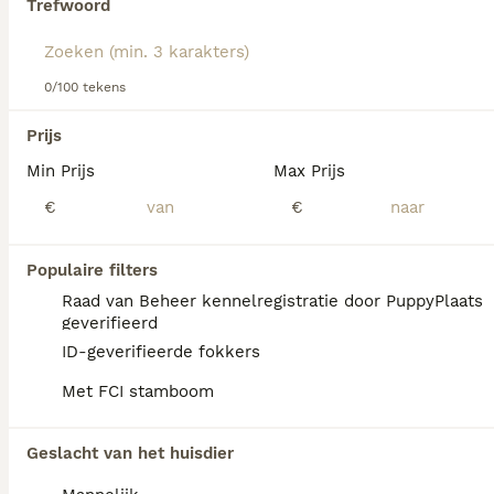
Trefwoord
hondenras.
We hebben 0 Markiesje Honden ter dekking in
0/100 tekens
Amsterdam gevonden.
Als je toekomstige resultaten wil zien voor deze 
Prijs
exacte zoekopdracht, sla dan je zoekopdracht op en 
vind jouw perfecte hond:
Min Prijs
Max Prijs
€
€
Zoekopdracht bewaren
Populaire filters
FAQ's
Raad van Beheer kennelregistratie door PuppyPlaats
geverifieerd
ID-geverifieerde fokkers
Is een Markiesje een
Met FCI stamboom
makkelijke hond?
Het Markiesje is een makkelijke hond die
Geslacht van het huisdier
ook geschikt is voor mensen die voor het