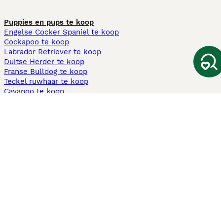
Puppies en pups te koop
Engelse Cocker Spaniel te koop
Cockapoo te koop
Labrador Retriever te koop
Duitse Herder te koop
Franse Bulldog te koop
Teckel ruwhaar te koop
Cavapoo te koop
Andere populaire pagina's
Honden te koop in Amsterdam
Pups te koop Limburg​
Pups te koop Friesland​
Honden te koop in Gelderland
Honden te koop in Den Haag
Honden te koop in Enschede
Adopteer hond in Nederland
Informatie