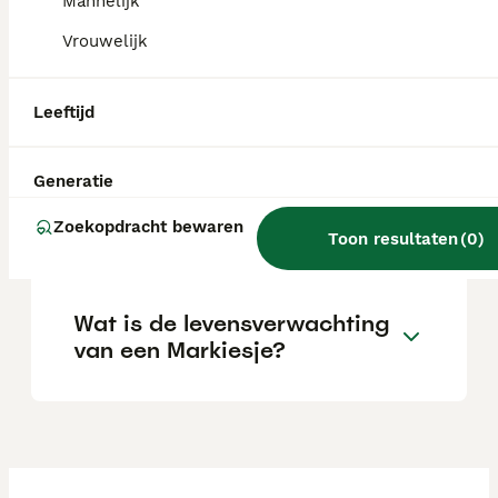
eerst een hond nemen. Hij laat zich goed
Mannelijk
trainen om alleen te zijn en houdt van
Vrouwelijk
wandelingen en avonturen.
Leeftijd
Kan een Markiesje alleen
zijn?
Generatie
Zoekopdracht bewaren
Wat kost een Markiesje pup?
Toon resultaten
(
0
)
Wat is de levensverwachting
van een Markiesje?