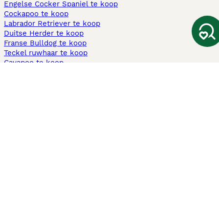
Engelse Cocker Spaniel te koop
Cockapoo te koop
Labrador Retriever te koop
Duitse Herder te koop
Franse Bulldog te koop
Teckel ruwhaar te koop
Cavapoo te koop
Andere populaire pagina's
Honden te koop in Amsterdam
Pups te koop Limburg​
Pups te koop Friesland​
Honden te koop in Gelderland
Honden te koop in Den Haag
Honden te koop in Enschede
Adopteer hond in Nederland
Informatie
Over ons
Privacybeleid
Support