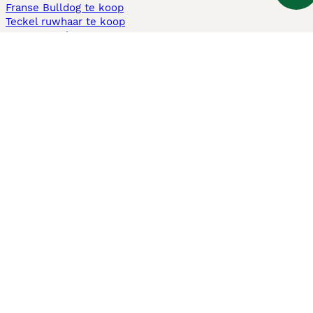
Franse Bulldog te koop
Teckel ruwhaar te koop
Cavapoo te koop
Andere populaire pagina's
Honden te koop in Amsterdam
Pups te koop Limburg​
Pups te koop Friesland​
Honden te koop in Gelderland
Honden te koop in Den Haag
Honden te koop in Enschede
Adopteer hond in Nederland
Informatie
Over ons
Privacybeleid
Support
Pers
Voorwaarden
Pups verkopen
Honden test