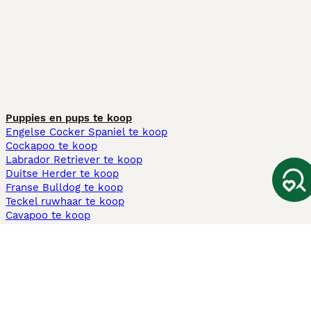
Puppies en pups te koop
Engelse Cocker Spaniel te koop
Cockapoo te koop
Labrador Retriever te koop
Duitse Herder te koop
Franse Bulldog te koop
Teckel ruwhaar te koop
Cavapoo te koop
Andere populaire pagina's
Honden te koop in Amsterdam
Pups te koop Limburg​
Pups te koop Friesland​
Honden te koop in Gelderland