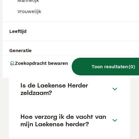
afhankelijk van de fokker.
Mannelijk
Vrouwelijk
Waarom een Laekense herder
kopen?
Leeftijd
Generatie
Wat is het karakter van een
Laekense herder?
Zoekopdracht bewaren
Toon resultaten
(
0
)
Is de Laekense Herder
zeldzaam?
Hoe verzorg ik de vacht van
mijn Laekense herder?