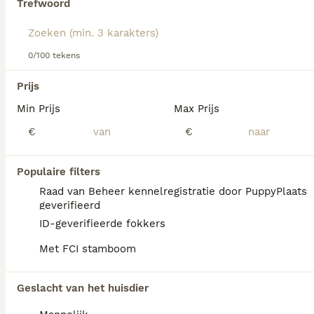
Trefwoord
We hebben 0 Laekense Herdershond Honden
0/100 tekens
ter dekking in Assendelft gevonden.
Als je toekomstige resultaten wil zien voor deze 
Prijs
exacte zoekopdracht, sla dan je zoekopdracht op en 
vind jouw perfecte hond:
Min Prijs
Max Prijs
€
€
Zoekopdracht bewaren
Populaire filters
FAQ's
Raad van Beheer kennelregistratie door PuppyPlaats
geverifieerd
ID-geverifieerde fokkers
Wat kost een Laekense
Met FCI stamboom
herder pup?
Een Laekense Herder pup vraagt een
Geslacht van het huisdier
aanzienlijke investering die varieert