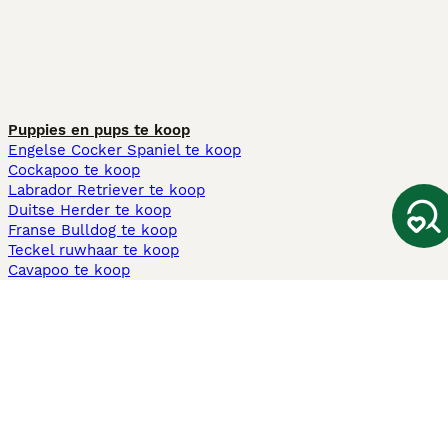
Puppies en pups te koop
Engelse Cocker Spaniel te koop
Cockapoo te koop
Labrador Retriever te koop
Duitse Herder te koop
Franse Bulldog te koop
Teckel ruwhaar te koop
Cavapoo te koop
Andere populaire pagina's
Honden te koop in Amsterdam
Pups te koop Limburg​
Pups te koop Friesland​
Honden te koop in Gelderland
Honden te koop in Den Haag
Honden te koop in Enschede