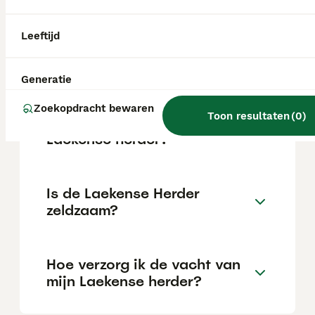
afhankelijk van de fokker.
Leeftijd
Waarom een Laekense herder
kopen?
Generatie
Zoekopdracht bewaren
Toon resultaten
(
0
)
Wat is het karakter van een
Laekense herder?
Is de Laekense Herder
zeldzaam?
Hoe verzorg ik de vacht van
mijn Laekense herder?