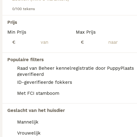
0/100 tekens
We hebben 0 Laekense Herdershond Honden
Prijs
ter dekking in Noord-Holland gevonden.
Min Prijs
Max Prijs
Als je toekomstige resultaten wil zien voor deze 
exacte zoekopdracht, sla dan je zoekopdracht op en 
€
€
vind jouw perfecte hond:
Zoekopdracht bewaren
Populaire filters
Raad van Beheer kennelregistratie door PuppyPlaats
geverifieerd
FAQ's
ID-geverifieerde fokkers
Met FCI stamboom
Wat kost een Laekense
Geslacht van het huisdier
herder pup?
Mannelijk
Een Laekense Herder pup vraagt een
aanzienlijke investering die varieert
Vrouwelijk