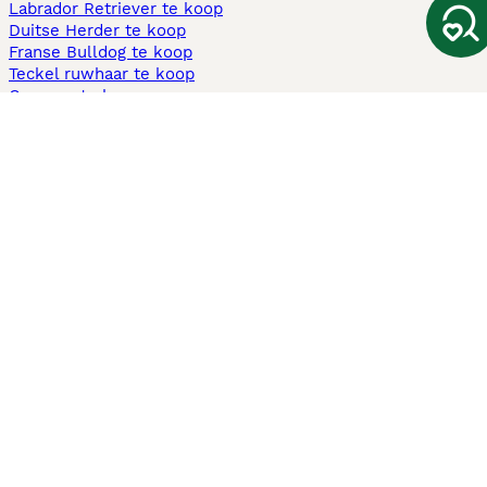
Labrador Retriever te koop
Duitse Herder te koop
Franse Bulldog te koop
Teckel ruwhaar te koop
Cavapoo te koop
Andere populaire pagina's
Honden te koop in Amsterdam
Pups te koop Limburg​
Pups te koop Friesland​
Honden te koop in Gelderland
Honden te koop in Den Haag
Honden te koop in Enschede
Adopteer hond in Nederland
Informatie
Over ons
Privacybeleid
Support
Pers
Voorwaarden