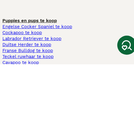
Puppies en pups te koop
Engelse Cocker Spaniel te koop
Cockapoo te koop
Labrador Retriever te koop
Duitse Herder te koop
Franse Bulldog te koop
Teckel ruwhaar te koop
Cavapoo te koop
Andere populaire pagina's
Honden te koop in Amsterdam
Pups te koop Limburg​
Pups te koop Friesland​
Honden te koop in Gelderland
Honden te koop in Den Haag
Honden te koop in Enschede
Adopteer hond in Nederland