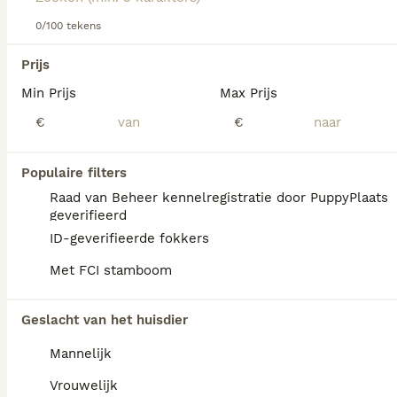
over dit hondenras.
0/100 tekens
We hebben 0 Kooikerhondje Honden ter
Prijs
dekking in Oldambt gevonden.
Min Prijs
Max Prijs
Als je toekomstige resultaten wil zien voor deze 
exacte zoekopdracht, sla dan je zoekopdracht op en 
€
€
vind jouw perfecte hond:
Zoekopdracht bewaren
Populaire filters
Raad van Beheer kennelregistratie door PuppyPlaats
geverifieerd
FAQ's
ID-geverifieerde fokkers
Met FCI stamboom
Kan een Kooikerhondje alleen
Geslacht van het huisdier
thuis blijven?
Mannelijk
Het Kooikerhondje kan alleen thuisblijven
als het hem rustig is aangeleerd en hij
Vrouwelijk