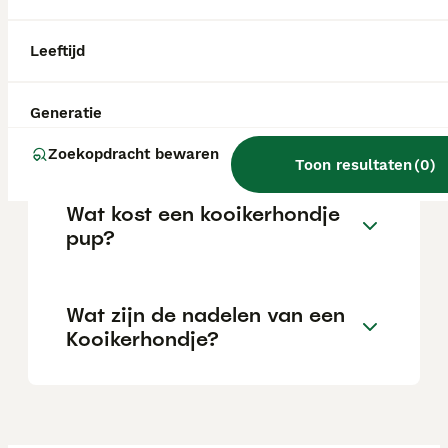
voldoende beweging heeft gehad. Hij is
waaks en kondigt bezoek aan, maar is geen
overdreven blaffer.
Leeftijd
Hoe verzorg ik een
Generatie
Kooikerhondje?
Zoekopdracht bewaren
Toon resultaten
(
0
)
Wat kost een kooikerhondje
pup?
Wat zijn de nadelen van een
Kooikerhondje?