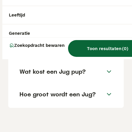
Leeftijd
Is een Jug een geschikte
gezinshond?
Generatie
Zoekopdracht bewaren
Is jug een woord?
Toon resultaten
(
0
)
Wat kost een Jug pup?
Hoe groot wordt een Jug?