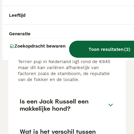
FAQ's
Leeftijd
Generatie
Wat kost een Jack Russell
puppy?
Zoekopdracht bewaren
Toon resultaten
(
2
)
De gemiddelde prijs voor een Jack Russel
Terrier pup in Nederland ligt rond de €645
maar dit kan variëren afhankelijk van
factoren zoals de stamboom, de reputatie
van de fokker en de locatie.
Is een Jack Russell een
makkelijke hond?
Wat is het verschil tussen