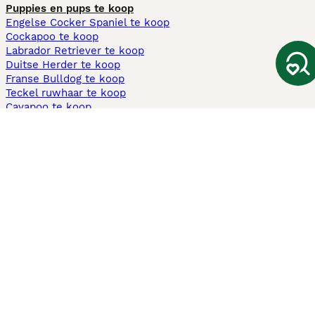
Puppies en pups te koop
Engelse Cocker Spaniel te koop
Cockapoo te koop
Labrador Retriever te koop
Duitse Herder te koop
Franse Bulldog te koop
Teckel ruwhaar te koop
Cavapoo te koop
Andere populaire pagina's
Honden te koop in Amsterdam
Pups te koop Limburg​
Pups te koop Friesland​
Honden te koop in Gelderland
Honden te koop in Den Haag
Honden te koop in Enschede
Adopteer hond in Nederland
Informatie
Over ons
Privacybeleid