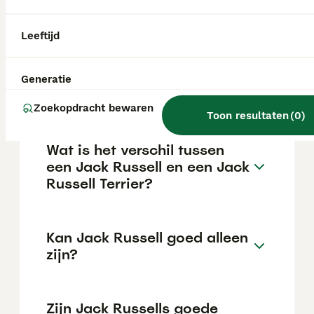
maar dit kan variëren afhankelijk van
factoren zoals de stamboom, de reputatie
van de fokker en de locatie.
Leeftijd
Is een Jack Russell een
Generatie
makkelijke hond?
Zoekopdracht bewaren
Toon resultaten
(
0
)
Wat is het verschil tussen
een Jack Russell en een Jack
Russell Terrier?
Kan Jack Russell goed alleen
zijn?
Zijn Jack Russells goede