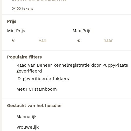
Lees onze
Jack Russell adviespagina
voor informatie over
dit hondenras.
0/100 tekens
We hebben 0 Jack Russel Terriër Honden ter
Prijs
dekking in Oldambt gevonden.
Min Prijs
Max Prijs
Als je toekomstige resultaten wil zien voor deze 
exacte zoekopdracht, sla dan je zoekopdracht op en 
€
€
vind jouw perfecte hond:
Zoekopdracht bewaren
Populaire filters
Raad van Beheer kennelregistratie door PuppyPlaats
geverifieerd
FAQ's
ID-geverifieerde fokkers
Met FCI stamboom
Wat kost een Jack Russell
Geslacht van het huisdier
puppy?
Mannelijk
De gemiddelde prijs voor een Jack Russel
Terrier pup in Nederland ligt rond de €645
Vrouwelijk