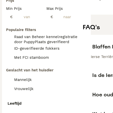
Prijs
Min Prijs
Max Prijs
€
€
FAQ's
Populaire filters
Raad van Beheer kennelregistratie
door PuppyPlaats geverifieerd
Blaffen 
ID-geverifieerde fokkers
Ierse Terri
Met FCI stamboom
Geslacht van het huisdier
Is de Ie
Mannelijk
Vrouwelijk
Hoe oud
Leeftijd