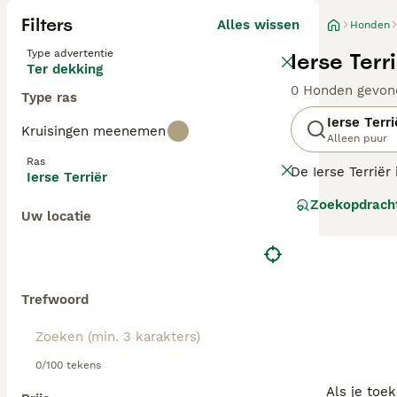
Filters
Alles wissen
Honden
Type advertentie
Ierse Terr
Ter dekking
0 Honden gevon
Type ras
Ierse Terri
Kruisingen meenemen
Alleen puur
Ras
De Ierse Terriër
Ierse Terriër
kinderen, waardo
Zoekopdrach
erg vertederend
Uw locatie
Lees onze
Irish
Trefwoord
0/100 tekens
Als je toe