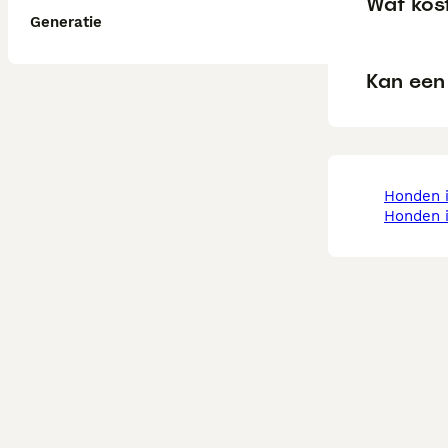
Wat kost
Generatie
Kan een 
honden
honden 