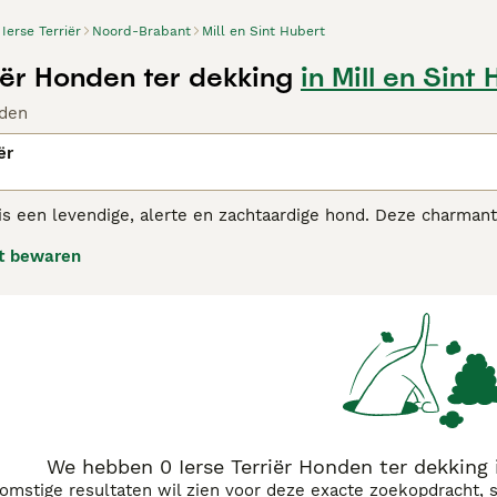
Ierse Terriër
Noord-Brabant
Mill en Sint Hubert
iër Honden ter dekking
in Mill en Sint
den
ër
 is een levendige, alerte en zachtaardige hond. Deze charmante
or ze een perfect familie huisdier zijn. Ze schijnen ook in s
t bewaren
e eigenschap is.
 Terriër adviespagina
voor informatie over dit hondenras.
We hebben 0 Ierse Terriër Honden ter dekking 
komstige resultaten wil zien voor deze exacte zoekopdracht, 