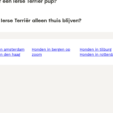
 een Ierse Terriër pup?
Ierse Terriër alleen thuis blijven?
 in amsterdam
honden in bergen op
honden in tilburg
in den haag
zoom
honden in rotter