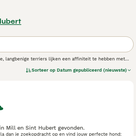
 Hubert
, langbenige terriers lijken een affiniteit te hebben met
taat te zijn de stemming van een persoon te lezen, wat een
Sorteer op
Datum gepubliceerd (nieuwste)
in Mill en Sint Hubert gevonden.
sla dan je zoekopdracht op en vind jouw perfecte hond: