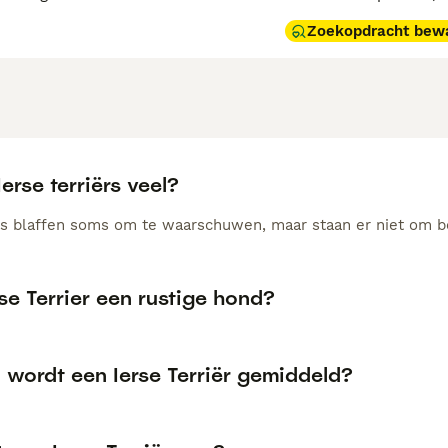
Zoekopdracht bew
Ierse terriërs veel?
ërs blaffen soms om te waarschuwen, maar staan er niet om b
rse Terrier een rustige hond?
 wordt een Ierse Terriër gemiddeld?