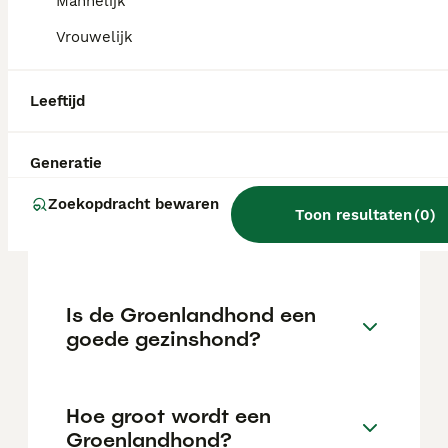
doorgaans op een wachtlijst bij een fokker.
Mannelijk
Reken voor een goed gefokte rashond op
Vrouwelijk
een stevige investering.
Leeftijd
Wat is het karakter van een
Groenlandhond?
Generatie
Zoekopdracht bewaren
Wat kost een Groenlandhond
Toon resultaten
(
0
)
pup?
Is de Groenlandhond een
goede gezinshond?
Hoe groot wordt een
Groenlandhond?