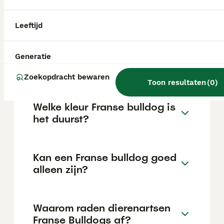
kan variëren afhankelijk van factoren zoals
de stamboom, de reputatie van de fokker en
de locatie.
Leeftijd
Is een Franse Bulldog
Generatie
verboden in Nederland?
Zoekopdracht bewaren
Toon resultaten
(
0
)
Welke kleur Franse bulldog is
het duurst?
Kan een Franse bulldog goed
alleen zijn?
Waarom raden dierenartsen
Franse Bulldogs af?