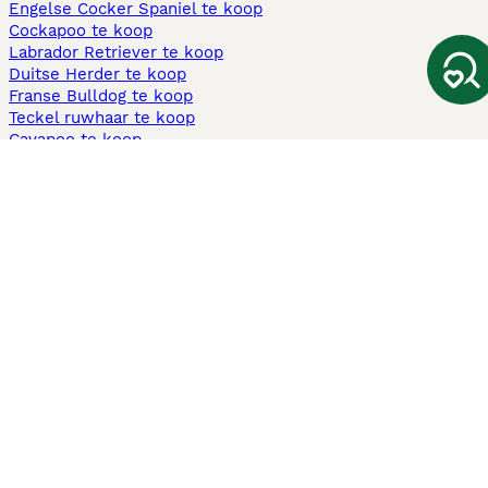
Engelse Cocker Spaniel te koop
Cockapoo te koop
Labrador Retriever te koop
Duitse Herder te koop
Franse Bulldog te koop
Teckel ruwhaar te koop
Cavapoo te koop
Andere populaire pagina's
Honden te koop in Amsterdam
Pups te koop Limburg​
Pups te koop Friesland​
Honden te koop in Gelderland
Honden te koop in Den Haag
Honden te koop in Enschede
Adopteer hond in Nederland
Informatie
Over ons
Privacybeleid
Support