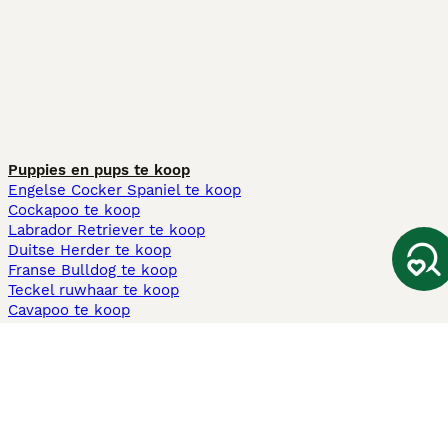
Puppies en pups te koop
Engelse Cocker Spaniel te koop
Cockapoo te koop
Labrador Retriever te koop
Duitse Herder te koop
Franse Bulldog te koop
Teckel ruwhaar te koop
Cavapoo te koop
Andere populaire pagina's
Honden te koop in Amsterdam
Pups te koop Limburg​
Pups te koop Friesland​
Honden te koop in Gelderland