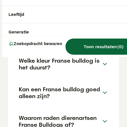
kan variëren afhankelijk van factoren zoals
de stamboom, de reputatie van de fokker en
de locatie.
Leeftijd
Is een Franse Bulldog
Generatie
verboden in Nederland?
Zoekopdracht bewaren
Toon resultaten
(
0
)
Welke kleur Franse bulldog is
het duurst?
Kan een Franse bulldog goed
alleen zijn?
Waarom raden dierenartsen
Franse Bulldogs af?