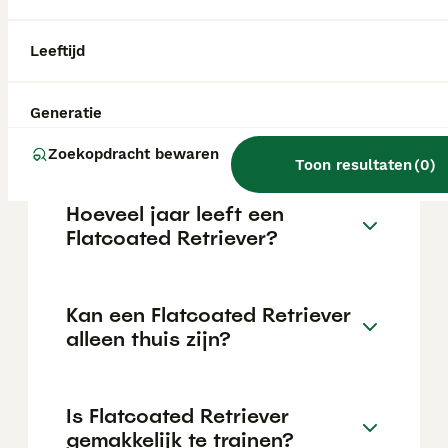
€1124 maar dit kan variëren afhankelijk van
factoren zoals de stamboom, de reputatie
van de fokker en de locatie.
Leeftijd
Wat is het karakter van een
Generatie
Flatcoated Retriever?
Zoekopdracht bewaren
Toon resultaten
(
0
)
Hoeveel jaar leeft een
Flatcoated Retriever?
Kan een Flatcoated Retriever
alleen thuis zijn?
Is Flatcoated Retriever
gemakkelijk te trainen?