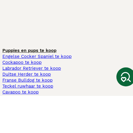
Puppies en pups te koop
Engelse Cocker Spaniel te koop
Cockapoo te koop
Labrador Retriever te koop
Duitse Herder te koop
Franse Bulldog te koop
Teckel ruwhaar te koop
Cavapoo te koop
Andere populaire pagina's
Honden te koop in Amsterdam
Pups te koop Limburg​
Pups te koop Friesland​
Honden te koop in Gelderland