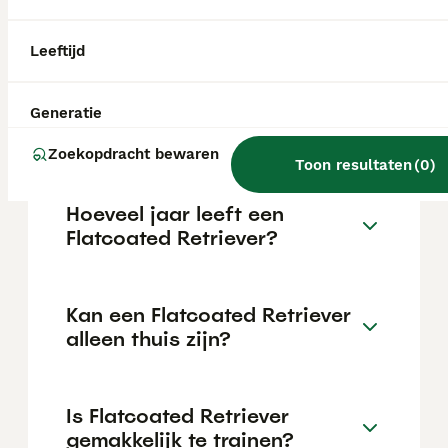
€1124 maar dit kan variëren afhankelijk van
factoren zoals de stamboom, de reputatie
van de fokker en de locatie.
Leeftijd
Wat is het karakter van een
Generatie
Flatcoated Retriever?
Zoekopdracht bewaren
Toon resultaten
(
0
)
Hoeveel jaar leeft een
Flatcoated Retriever?
Kan een Flatcoated Retriever
alleen thuis zijn?
Is Flatcoated Retriever
gemakkelijk te trainen?