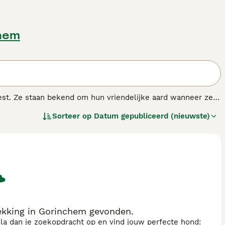
chem
eest. Ze staan bekend om hun vriendelijke aard wanneer ze
fokt als vechthond. Staffies zijn ook een van de meest
Sorteer op
Datum gepubliceerd (nieuwste)
el sterke, robuuste, gespierde en populaire uiterlijk niet
n halsbanden met messing emblemen waarop Staffordshire
ekking in Gorinchem gevonden.
sla dan je zoekopdracht op en vind jouw perfecte hond: