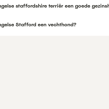
ngelse staffordshire terriër een goede gezin
Engelse Stafford een vechthond?