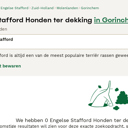
Engelse Stafford
Zuid-Holland
Molenlanden
Gorinchem
tafford Honden ter dekking
in Gorin
den
afford
ford is altijd een van de meest populaire terriër rassen gew
en familie omgeving zijn, ook al werden ze oorspronkelijk ge
t bewaren
 in de showring geworden en gelukkig heeft dit hun traditione
eerbetoon aan hun afkomst, dragen Staffies vaak brede lere
beeld.
se Stafford adviespagina
voor informatie over dit hondenras.
We hebben 0 Engelse Stafford Honden ter d
komstige resultaten wil zien voor deze exacte zoekopdracht, 