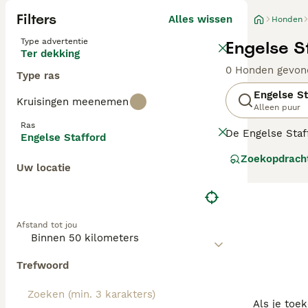
Filters
Alles wissen
Honden
Type advertentie
Engelse S
Ter dekking
0 Honden gevon
Type ras
Engelse St
Kruisingen meenemen
Alleen puur
Ras
De Engelse Staf
Engelse Stafford
met mensen in e
Zoekopdrach
populaire honden
Uw locatie
aangetast. Als 
knopen zijn afge
Lees onze
Engel
Afstand tot jou
Trefwoord
Als je toe