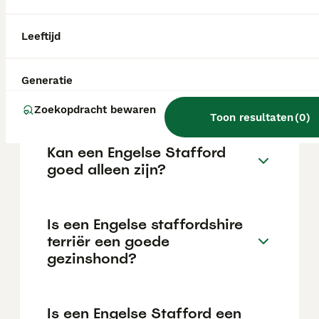
maar dit kan variëren afhankelijk van
factoren zoals de stamboom, de reputatie
van de fokker en de locatie.
Leeftijd
Is een Engelse staffy een
Generatie
pitbull?
Zoekopdracht bewaren
Toon resultaten
(
0
)
Kan een Engelse Stafford
goed alleen zijn?
Is een Engelse staffordshire
terriër een goede
gezinshond?
Is een Engelse Stafford een