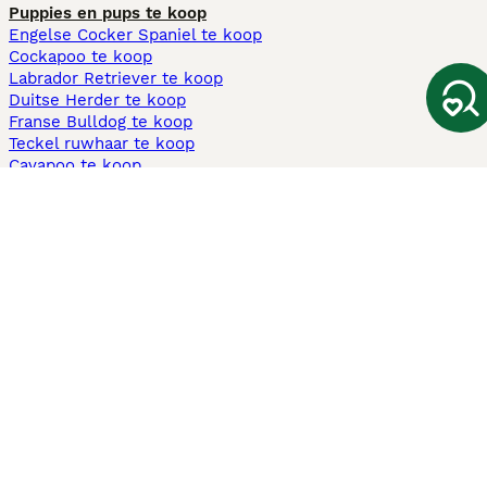
Puppies en pups te koop
Engelse Cocker Spaniel te koop
Cockapoo te koop
Labrador Retriever te koop
Duitse Herder te koop
Franse Bulldog te koop
Teckel ruwhaar te koop
Cavapoo te koop
Andere populaire pagina's
Honden te koop in Amsterdam
Pups te koop Limburg​
Pups te koop Friesland​
Honden te koop in Gelderland
Honden te koop in Den Haag
Honden te koop in Enschede
Adopteer hond in Nederland
Informatie
Over ons
Privacybeleid