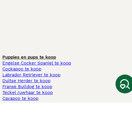
Puppies en pups te koop
Engelse Cocker Spaniel te koop
Cockapoo te koop
Labrador Retriever te koop
Duitse Herder te koop
Franse Bulldog te koop
Teckel ruwhaar te koop
Cavapoo te koop
Andere populaire pagina's
Honden te koop in Amsterdam
Pups te koop Limburg​
Pups te koop Friesland​