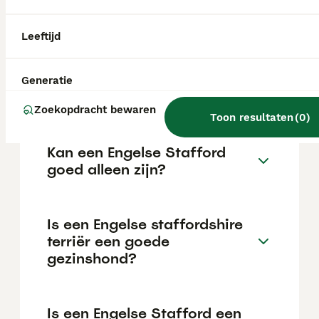
maar dit kan variëren afhankelijk van
factoren zoals de stamboom, de reputatie
van de fokker en de locatie.
Leeftijd
Is een Engelse staffy een
Generatie
pitbull?
Zoekopdracht bewaren
Toon resultaten
(
0
)
Kan een Engelse Stafford
goed alleen zijn?
Is een Engelse staffordshire
terriër een goede
gezinshond?
Is een Engelse Stafford een