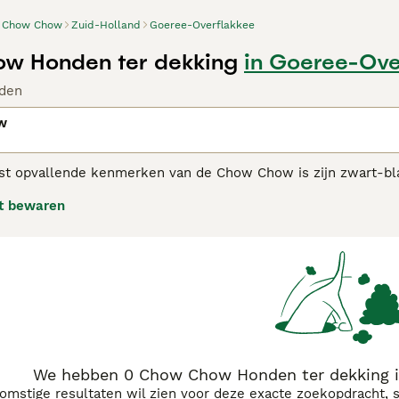
Chow Chow
Zuid-Holland
Goeree-Overflakkee
w Honden ter dekking
in Goeree-Ove
den
w
t opvallende kenmerken van de Chow Chow is zijn zwart-blauw
en Chow Chow's, de eerste is een kortharige hond en de ander
t bewaren
r super loyaal en aanhankelijk naar hun baasjes en vooral de 
 Chow adviespagina
voor informatie over dit hondenras.
We hebben 0 Chow Chow Honden ter dekking i
komstige resultaten wil zien voor deze exacte zoekopdracht, 