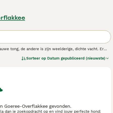
rflakkee
e tong, de andere is zijn weelderige, dichte vacht. Er
e is een ruwharige Chow. Ze zijn vaak een beetje
Sorteer op
Datum gepubliceerd (nieuwste)
persoon in het gezin die het zorg geeft.
n Goeree-Overflakkee gevonden.
sla dan je zoekopdracht op en vind jouw perfecte hond: