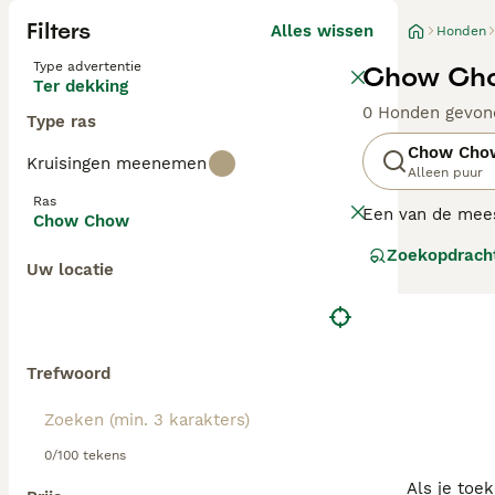
Filters
Alles wissen
Honden
Type advertentie
Chow Cho
Ter dekking
0 Honden gevon
Type ras
Chow Cho
Kruisingen meenemen
Alleen puur
Ras
Een van de mees
Chow Chow
zijn twee soort
Zoekopdrach
afstandelijk maa
Uw locatie
Lees onze
Chow
Trefwoord
0/100 tekens
Als je toe