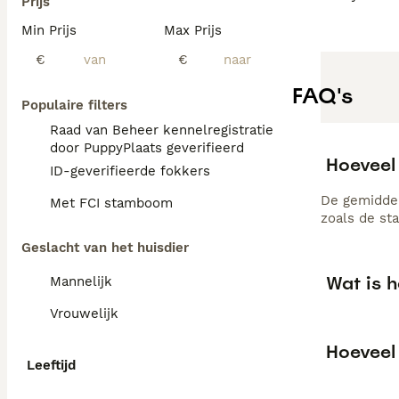
Prijs
Min Prijs
Max Prijs
€
€
FAQ's
Populaire filters
Raad van Beheer kennelregistratie
door PuppyPlaats geverifieerd
Hoeveel
ID-geverifieerde fokkers
De gemiddel
Met FCI stamboom
zoals de st
Geslacht van het huisdier
Wat is 
Mannelijk
Vrouwelijk
Hoeveel
Leeftijd