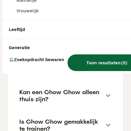
kan variëren afhankelijk van factoren zoals
Mannelijk
de stamboom, de reputatie van de fokker en
Vrouwelijk
de locatie.
Leeftijd
Wat is het karakter van een
Chow Chow?
Generatie
Zoekopdracht bewaren
Hoeveel jaar leeft een Chow
Toon resultaten
(
0
)
Chow?
Kan een Chow Chow alleen
thuis zijn?
Is Chow Chow gemakkelijk
te trainen?