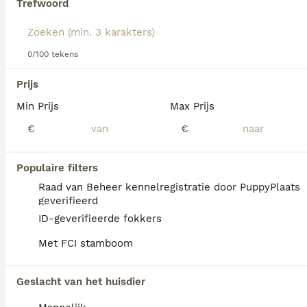
Trefwoord
Lees onze
Chow Chow adviespagina
voor informatie over
dit hondenras.
We hebben 0 Chow Chow Honden ter dekking
0/100 tekens
in Eibergen gevonden.
Als je toekomstige resultaten wil zien voor deze 
Prijs
exacte zoekopdracht, sla dan je zoekopdracht op en 
vind jouw perfecte hond:
Min Prijs
Max Prijs
€
€
Zoekopdracht bewaren
Populaire filters
FAQ's
Raad van Beheer kennelregistratie door PuppyPlaats
geverifieerd
ID-geverifieerde fokkers
Hoeveel kost een Chow
Met FCI stamboom
Chow?
De gemiddelde prijs voor een Chow Chow
Geslacht van het huisdier
pup in Nederland ligt rond de €945 maar dit