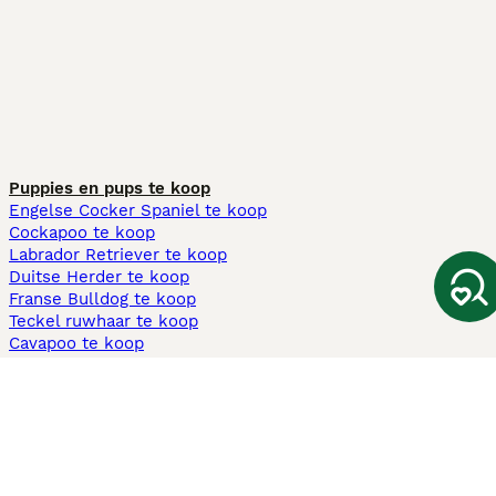
Puppies en pups te koop
Engelse Cocker Spaniel te koop
Cockapoo te koop
Labrador Retriever te koop
Duitse Herder te koop
Franse Bulldog te koop
Teckel ruwhaar te koop
Cavapoo te koop
Andere populaire pagina's
Honden te koop in Amsterdam
Pups te koop Limburg​
Pups te koop Friesland​
Honden te koop in Gelderland