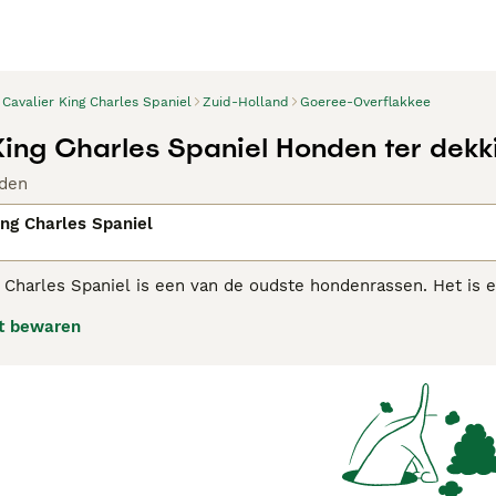
Cavalier King Charles Spaniel
Zuid-Holland
Goeree-Overflakkee
King Charles Spaniel Honden ter dekk
den
ing Charles Spaniel
 Charles Spaniel is een van de oudste hondenrassen. Het is e
l andere honden als mensen). Het ras heeft een redelijk lang
t bewaren
ven en hebben ook een langere, minder stompe neus.
ier King Charles Spaniel adviespagina
voor informatie over di