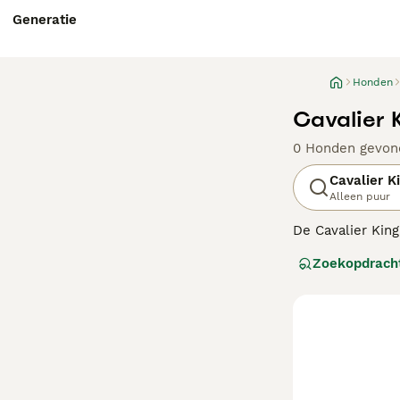
Generatie
Honden
Cavalier 
0 Honden gevon
Cavalier K
Alleen puur
De Cavalier King
gezelschap (zowe
Zoekopdrach
King Charles ne
Lees onze
Caval