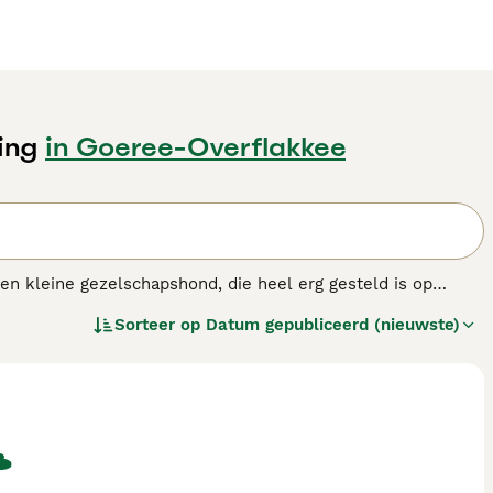
ing
in Goeree-Overflakkee
en kleine gezelschapshond, die heel erg gesteld is op
e zachte vacht en lange oren. Cavaliers zijn groter dan hun
Sorteer op
Datum gepubliceerd (nieuwste)
t hondenras.