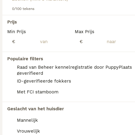
informatie over dit hondenras.
0/100 tekens
We hebben 0 Catalaanse Herdershond
Prijs
Honden ter dekking in Reusel-de Mierden
Min Prijs
Max Prijs
gevonden.
Als je toekomstige resultaten wil zien voor deze 
€
€
exacte zoekopdracht, sla dan je zoekopdracht op en 
vind jouw perfecte hond:
Populaire filters
Zoekopdracht bewaren
Raad van Beheer kennelregistratie door PuppyPlaats
geverifieerd
ID-geverifieerde fokkers
FAQ's
Met FCI stamboom
Geslacht van het huisdier
Wat is het karakter van een
Catalaanse herder?
Mannelijk
De Catalaanse herdershond is een
Vrouwelijk