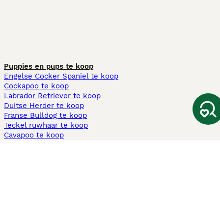
Puppies en pups te koop
Engelse Cocker Spaniel te koop
Cockapoo te koop
Labrador Retriever te koop
Duitse Herder te koop
Franse Bulldog te koop
Teckel ruwhaar te koop
Cavapoo te koop
Andere populaire pagina's
Honden te koop in Amsterdam
Pups te koop Limburg​
Pups te koop Friesland​
Honden te koop in Gelderland
Honden te koop in Den Haag
Honden te koop in Enschede