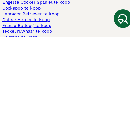
Engelse Cocker Spaniel te koop
Cockapoo te koop
Labrador Retriever te koop
Duitse Herder te koop
Franse Bulldog te koop
Teckel ruwhaar te koop
Cavapoo te koop
Andere populaire pagina's
Honden te koop in Amsterdam
Pups te koop Limburg​
Pups te koop Friesland​
Honden te koop in Gelderland
Honden te koop in Den Haag
Honden te koop in Enschede
Adopteer hond in Nederland
Informatie
Over ons
Privacybeleid
Support