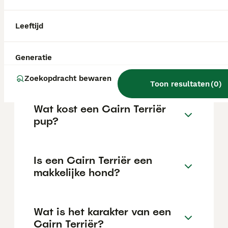
Legg-Perthes en portosystemische shunts,
waarbij het bloed niet op de normale manier
door de lever stroomt.
Leeftijd
Is een cairnterriër een
Generatie
geschikt huisdier?
Zoekopdracht bewaren
Toon resultaten
(
0
)
Wat kost een Cairn Terriër
pup?
Is een Cairn Terriër een
makkelijke hond?
Wat is het karakter van een
Cairn Terriër?