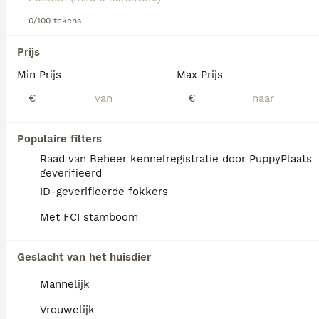
Lees onze
0/100 tekens
Cairn Terriër adviespagina
voor informatie over
dit hondenras.
We hebben 0 Cairn Terriër Honden ter
Prijs
dekking in Reusel-de Mierden gevonden.
Min Prijs
Max Prijs
Als je toekomstige resultaten wil zien voor deze 
exacte zoekopdracht, sla dan je zoekopdracht op en 
€
€
vind jouw perfecte hond:
Zoekopdracht bewaren
Populaire filters
Raad van Beheer kennelregistratie door PuppyPlaats
geverifieerd
FAQ's
ID-geverifieerde fokkers
Met FCI stamboom
Wat zijn de nadelen van een
Geslacht van het huisdier
Cairn Terriër?
Mannelijk
De Cairn Terriër kan last hebben van
ontwrichting van de knieschijf, de ziekte van
Vrouwelijk