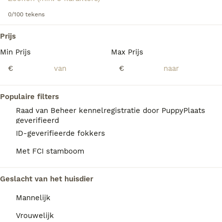
Lees onze
0/100 tekens
Cairn Terriër adviespagina
voor informatie over
dit hondenras.
We hebben 0 Cairn Terriër Honden ter
Prijs
dekking in Tytsjerksteradiel gevonden.
Min Prijs
Max Prijs
Als je toekomstige resultaten wil zien voor deze 
exacte zoekopdracht, sla dan je zoekopdracht op en 
€
€
vind jouw perfecte hond:
Zoekopdracht bewaren
Populaire filters
Raad van Beheer kennelregistratie door PuppyPlaats
geverifieerd
FAQ's
ID-geverifieerde fokkers
Met FCI stamboom
Wat zijn de nadelen van een
Geslacht van het huisdier
Cairn Terriër?
Mannelijk
De Cairn Terriër kan last hebben van
ontwrichting van de knieschijf, de ziekte van
Vrouwelijk