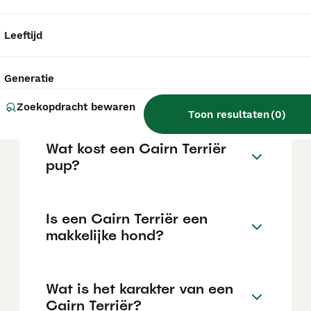
Legg-Perthes en portosystemische shunts,
waarbij het bloed niet op de normale manier
door de lever stroomt.
Leeftijd
Is een cairnterriër een
Generatie
geschikt huisdier?
Zoekopdracht bewaren
Toon resultaten
(
0
)
Wat kost een Cairn Terriër
pup?
Is een Cairn Terriër een
makkelijke hond?
Wat is het karakter van een
Cairn Terriër?