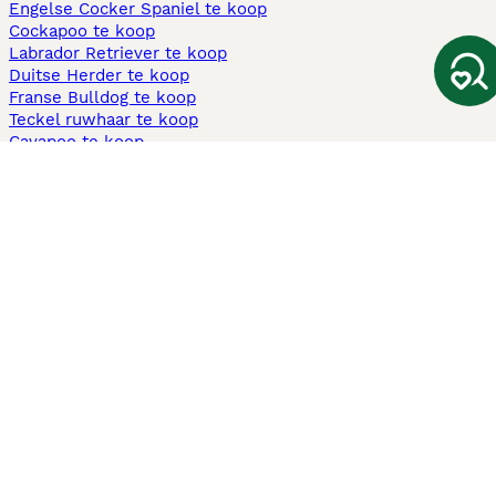
Engelse Cocker Spaniel te koop
Cockapoo te koop
Labrador Retriever te koop
Duitse Herder te koop
Franse Bulldog te koop
Teckel ruwhaar te koop
Cavapoo te koop
Andere populaire pagina's
Honden te koop in Amsterdam
Pups te koop Limburg​
Pups te koop Friesland​
Honden te koop in Gelderland
Honden te koop in Den Haag
Honden te koop in Enschede
Adopteer hond in Nederland
Informatie
Over ons
Privacybeleid
Support