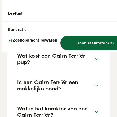
Legg-Perthes en portosystemische shunts,
waarbij het bloed niet op de normale manier
door de lever stroomt.
Leeftijd
Is een cairnterriër een
Generatie
geschikt huisdier?
Zoekopdracht bewaren
Toon resultaten
(
0
)
Wat kost een Cairn Terriër
pup?
Is een Cairn Terriër een
makkelijke hond?
Wat is het karakter van een
Cairn Terriër?