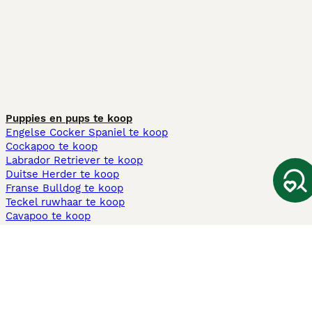
Puppies en pups te koop
Engelse Cocker Spaniel te koop
Cockapoo te koop
Labrador Retriever te koop
Duitse Herder te koop
Franse Bulldog te koop
Teckel ruwhaar te koop
Cavapoo te koop
Andere populaire pagina's
Honden te koop in Amsterdam
Pups te koop Limburg​
Pups te koop Friesland​
Honden te koop in Gelderland