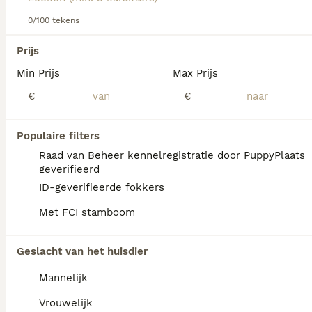
Lees onze
0/100 tekens
Cairn Terriër adviespagina
voor informatie over
dit hondenras.
We hebben 0 Cairn Terriër Honden ter
Prijs
dekking in Waals Gewest gevonden.
Min Prijs
Max Prijs
Als je toekomstige resultaten wil zien voor deze 
exacte zoekopdracht, sla dan je zoekopdracht op en 
€
€
vind jouw perfecte hond:
Zoekopdracht bewaren
Populaire filters
Raad van Beheer kennelregistratie door PuppyPlaats
geverifieerd
FAQ's
ID-geverifieerde fokkers
Met FCI stamboom
Wat zijn de nadelen van een
Geslacht van het huisdier
Cairn Terriër?
Mannelijk
De Cairn Terriër kan last hebben van
ontwrichting van de knieschijf, de ziekte van
Vrouwelijk