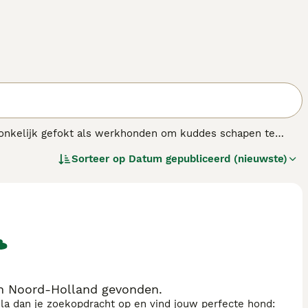
pronkelijk gefokt als werkhonden om kuddes schapen te
erte, vriendelijke en loyale karakter. Ze staan ​​bekend
Sorteer op
Datum gepubliceerd (nieuwste)
zich op de een of andere manier bedreigd voelden.
in Noord-Holland gevonden.
sla dan je zoekopdracht op en vind jouw perfecte hond: