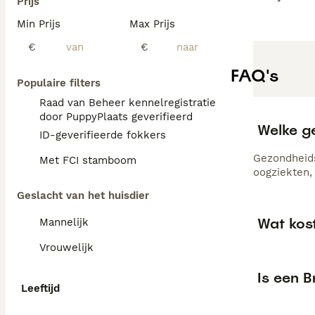
Prijs
Min Prijs
Max Prijs
€
€
FAQ's
Populaire filters
Raad van Beheer kennelregistratie
door PuppyPlaats geverifieerd
Welke g
ID-geverifieerde fokkers
Gezondheids
Met FCI stamboom
oogziekten, 
Geslacht van het huisdier
Wat kos
Mannelijk
Vrouwelijk
Is een B
Leeftijd