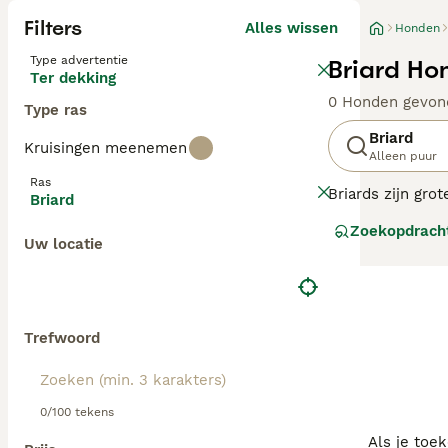
Filters
Alles wissen
Honden
Type advertentie
Briard Ho
Ter dekking
0 Honden gevon
Type ras
Briard
Kruisingen meenemen
Alleen puur
Ras
Briards zijn gr
Briard
hoeden en te bew
Zoekopdrach
als moedig, maar
Uw locatie
Lees onze
Briar
Trefwoord
0/100 tekens
Als je toe