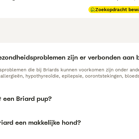
Zoekopdracht bew
ezondheidsproblemen zijn er verbonden aan b
problemen die bij Briards kunnen voorkomen zijn onder ande
allergieën, hypothyreoïdie, epilepsie, oorontstekingen, bloeds
t een Briard pup?
riard een makkelijke hond?