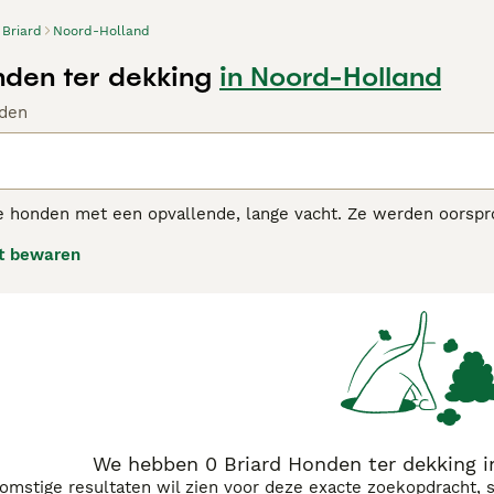
Briard
Noord-Holland
nden ter dekking
in Noord-Holland
den
ote honden met een opvallende, lange vacht. Ze werden oors
aken in Frankrijk, waar ze zeer gewaardeerd werden om hun al
t bewaren
 een Briard zal zelden agressief gedrag vertonen, tenzij ze 
d adviespagina
voor informatie over dit hondenras.
We hebben 0 Briard Honden ter dekking 
komstige resultaten wil zien voor deze exacte zoekopdracht, 