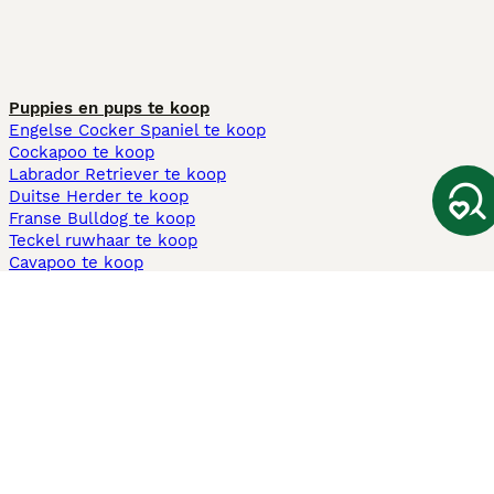
Puppies en pups te koop
Engelse Cocker Spaniel te koop
Cockapoo te koop
Labrador Retriever te koop
Duitse Herder te koop
Franse Bulldog te koop
Teckel ruwhaar te koop
Cavapoo te koop
Andere populaire pagina's
Honden te koop in Amsterdam
Pups te koop Limburg​
Pups te koop Friesland​
Honden te koop in Gelderland
Honden te koop in Den Haag
Honden te koop in Enschede
Adopteer hond in Nederland