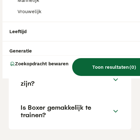
Mannelijk
Vrouwelijk
Wat is het karakter van een
Boxer?
Leeftijd
Hoeveel jaar leeft een Boxer?
Generatie
Zoekopdracht bewaren
Toon resultaten
(
0
)
Kan een Boxer alleen thuis
zijn?
Is Boxer gemakkelijk te
trainen?