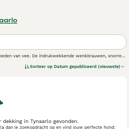
aarlo
t hoeden van vee. De indrukwekkende wenkbrauwen, snorren
werkelijkheid is niets minder waar, want ze staan bekend
Sorteer op
Datum gepubliceerd (nieuwste)
pulair geweest in Europa als gezelschaps- en gezinshonden.
ras.
 dekking in Tynaarlo gevonden.
sla dan je zoekopdracht op en vind jouw perfecte hond: