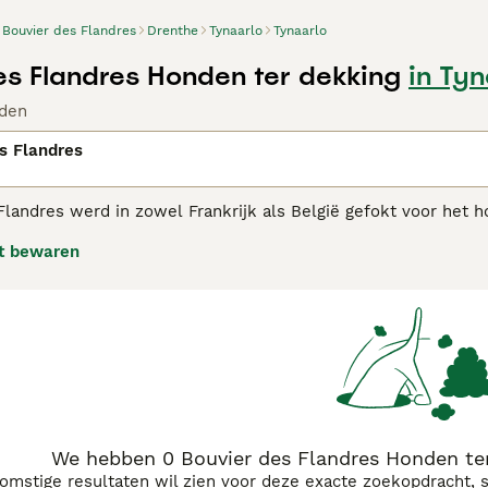
Bouvier des Flandres
Drenthe
Tynaarlo
Tynaarlo
es Flandres Honden ter dekking
in Tyn
den
s Flandres
Flandres werd in zowel Frankrijk als België gefokt voor he
 de Bouvier een ietwat onheilspellende uitstraling, maar in 
t bewaren
en evenwichtig van karakter. Als zodanig zijn ze altijd erg po
er Des Flandres adviespagina
voor informatie over dit honden
We hebben 0 Bouvier des Flandres Honden ter
komstige resultaten wil zien voor deze exacte zoekopdracht, 