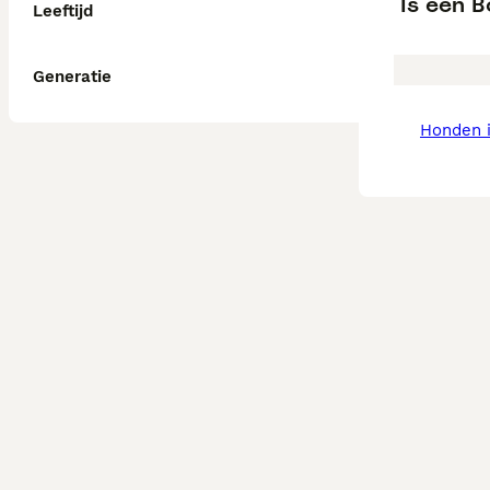
Is een 
Leeftijd
Generatie
honden 