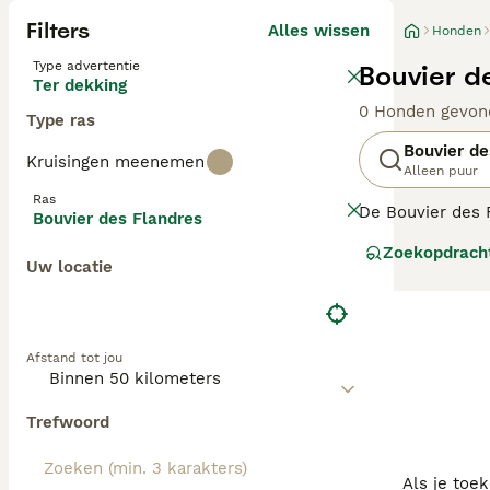
Filters
Alles wissen
Honden
Type advertentie
Bouvier d
Ter dekking
0 Honden gevon
Type ras
Bouvier de
Kruisingen meenemen
Alleen puur
Ras
De Bouvier des 
Bouvier des Flandres
en baarden geven
Zoekopdrach
als vriendelijk 
Uw locatie
Lees onze
Bouvi
Afstand tot jou
Trefwoord
Als je toe