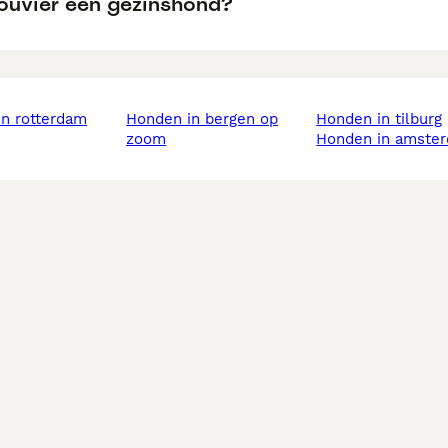
Bouvier een gezinshond?
in rotterdam
honden in bergen op
honden in tilburg
zoom
honden in amste