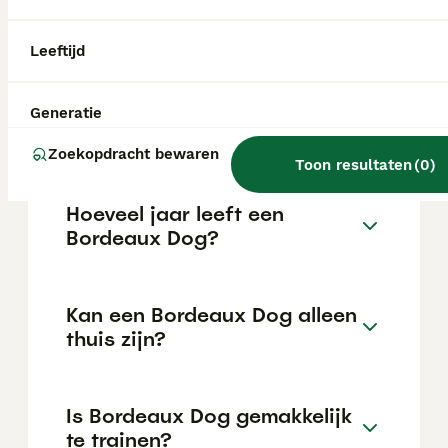
kan variëren afhankelijk van factoren zoals
de stamboom, de reputatie van de fokker en
de locatie.
Leeftijd
Wat is het karakter van een
Generatie
Bordeaux Dog?
Zoekopdracht bewaren
Toon resultaten
(
0
)
Hoeveel jaar leeft een
Bordeaux Dog?
Kan een Bordeaux Dog alleen
thuis zijn?
Is Bordeaux Dog gemakkelijk
te trainen?