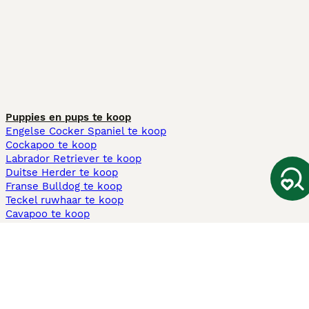
Puppies en pups te koop
Engelse Cocker Spaniel te koop
Cockapoo te koop
Labrador Retriever te koop
Duitse Herder te koop
Franse Bulldog te koop
Teckel ruwhaar te koop
Cavapoo te koop
Andere populaire pagina's
Honden te koop in Amsterdam
Pups te koop Limburg​
Pups te koop Friesland​
Honden te koop in Gelderland