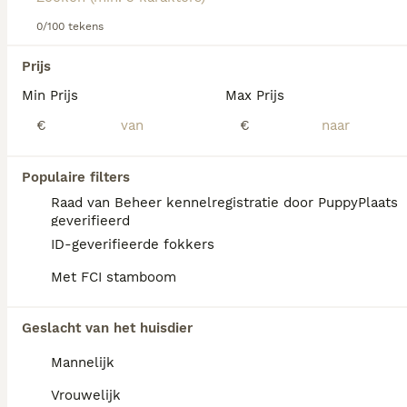
Lees onze
0/100 tekens
Bordeauxdog adviespagina
voor informatie over
dit hondenras.
We hebben 0 Bordeaux Dog Honden ter
Prijs
dekking in Tytsjerksteradiel gevonden.
Min Prijs
Max Prijs
Als je toekomstige resultaten wil zien voor deze 
exacte zoekopdracht, sla dan je zoekopdracht op en 
€
€
vind jouw perfecte hond:
Zoekopdracht bewaren
Populaire filters
Raad van Beheer kennelregistratie door PuppyPlaats
geverifieerd
FAQ's
ID-geverifieerde fokkers
Met FCI stamboom
Hoeveel kost een Bordeaux
Geslacht van het huisdier
Dog?
Mannelijk
De gemiddelde prijs voor een Bordeaux Dog
pup in Nederland ligt rond de €1026 maar dit
Vrouwelijk