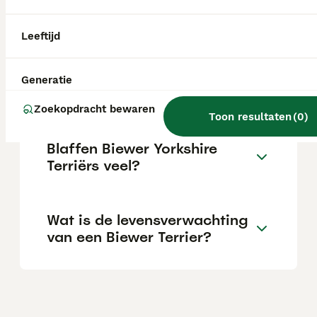
kinderlijke houding. Hij maakt snel vrienden
met dieren van allerlei soorten en is een
geweldige metgezel voor mensen van alle
Leeftijd
leeftijden.
Generatie
Wat kost een Biewer Terriër?
Zoekopdracht bewaren
Toon resultaten
(
0
)
Blaffen Biewer Yorkshire
Terriërs veel?
Wat is de levensverwachting
van een Biewer Terrier?