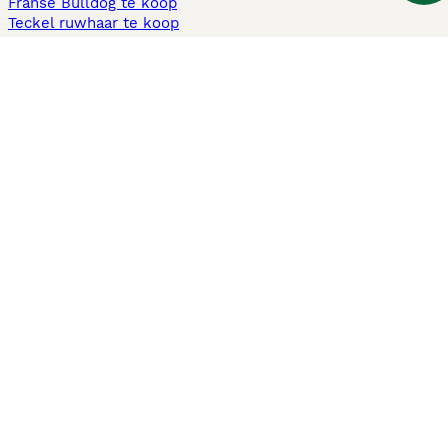
Franse Bulldog te koop
Teckel ruwhaar te koop
Cavapoo te koop
Andere populaire pagina's
Honden te koop in Amsterdam
Pups te koop Limburg​
Pups te koop Friesland​
Honden te koop in Gelderland
Honden te koop in Den Haag
Honden te koop in Enschede
Adopteer hond in Nederland
Informatie
Over ons
Privacybeleid
Support
Pers
Voorwaarden
Pups verkopen
Honden test