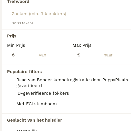
Trefwoord
Lees onze
Beauceron adviespagina
voor informatie over dit
hondenras.
We hebben 0 Beauceron Honden ter dekking
0/100 tekens
in Assendelft gevonden.
Als je toekomstige resultaten wil zien voor deze 
Prijs
exacte zoekopdracht, sla dan je zoekopdracht op en 
vind jouw perfecte hond:
Min Prijs
Max Prijs
€
€
Zoekopdracht bewaren
Populaire filters
FAQ's
Raad van Beheer kennelregistratie door PuppyPlaats
geverifieerd
ID-geverifieerde fokkers
Wat is het karakter van een
Met FCI stamboom
Beauceron?
De Beauceron heeft een braaf,
Geslacht van het huisdier
onverschrokken en fijngevoelig karakter met