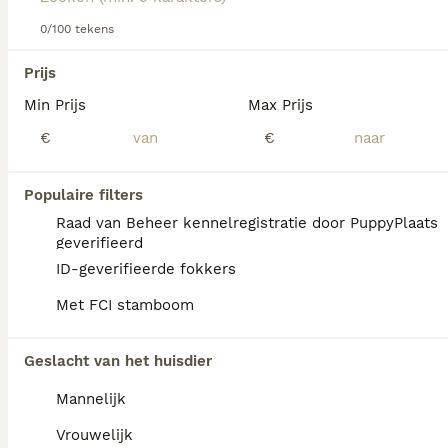
voor informatie over dit hondenras.
0/100 tekens
We hebben 0 Basset Bleu de Gascogne
Prijs
Honden ter dekking in Mill en Sint Hubert
Min Prijs
Max Prijs
gevonden.
Als je toekomstige resultaten wil zien voor deze 
€
€
exacte zoekopdracht, sla dan je zoekopdracht op en 
vind jouw perfecte hond:
Populaire filters
Zoekopdracht bewaren
Raad van Beheer kennelregistratie door PuppyPlaats
geverifieerd
ID-geverifieerde fokkers
FAQ's
Met FCI stamboom
Geslacht van het huisdier
Wat is het karakter van een
Basset Bleu de Gascogne?
Mannelijk
De Basset Bleu de Gascogne is aanhankelijk
Vrouwelijk