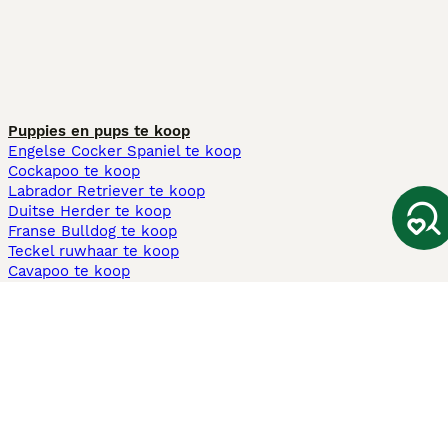
Puppies en pups te koop
Engelse Cocker Spaniel te koop
Cockapoo te koop
Labrador Retriever te koop
Duitse Herder te koop
Franse Bulldog te koop
Teckel ruwhaar te koop
Cavapoo te koop
Andere populaire pagina's
Honden te koop in Amsterdam
Pups te koop Limburg​
Pups te koop Friesland​
Honden te koop in Gelderland
Honden te koop in Den Haag
Honden te koop in Enschede