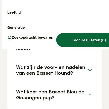
tegenover zijn eigenaren en hun vrienden,
maar eerder gereserveerd tegenover
vreemden. Hij wordt beschreven als
Leeftijd
'inzichtelijk' en 'stoutmoedig', termen die
zelden voorkomen in rasstandaarden en
wijzen op een uitzonderlijk karakter.
Generatie
Zoekopdracht bewaren
Toon resultaten
(
0
)
Is een Basset een makkelijke
hond?
Wat zijn de voor- en nadelen
van een Basset Hound?
Wat kost een Basset Bleu de
Gascogne pup?