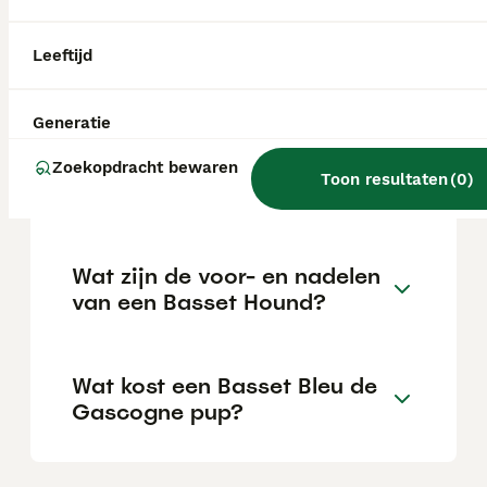
maar eerder gereserveerd tegenover
vreemden. Hij wordt beschreven als
'inzichtelijk' en 'stoutmoedig', termen die
Leeftijd
zelden voorkomen in rasstandaarden en
wijzen op een uitzonderlijk karakter.
Generatie
Is een Basset een makkelijke
Zoekopdracht bewaren
Toon resultaten
(
0
)
hond?
Wat zijn de voor- en nadelen
van een Basset Hound?
Wat kost een Basset Bleu de
Gascogne pup?