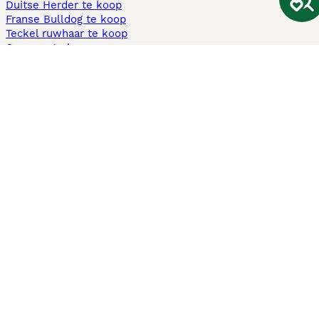
Duitse Herder te koop
Franse Bulldog te koop
Teckel ruwhaar te koop
Cavapoo te koop
Andere populaire pagina's
Honden te koop in Amsterdam
Pups te koop Limburg​
Pups te koop Friesland​
Honden te koop in Gelderland
Honden te koop in Den Haag
Honden te koop in Enschede
Adopteer hond in Nederland
Informatie
Over ons
Privacybeleid
Support
Pers
Voorwaarden
Pups verkopen