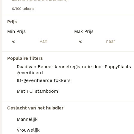
voor informatie over dit hondenras.
0/100 tekens
We hebben 0 Basset Bleu de Gascogne
Prijs
Honden ter dekking in Oldambt gevonden.
Min Prijs
Max Prijs
Als je toekomstige resultaten wil zien voor deze 
exacte zoekopdracht, sla dan je zoekopdracht op en 
€
€
vind jouw perfecte hond:
Zoekopdracht bewaren
Populaire filters
Raad van Beheer kennelregistratie door PuppyPlaats
geverifieerd
FAQ's
ID-geverifieerde fokkers
Met FCI stamboom
Wat is het karakter van een
Geslacht van het huisdier
Basset Bleu de Gascogne?
Mannelijk
De Basset Bleu de Gascogne is aanhankelijk
tegenover zijn eigenaren en hun vrienden,
Vrouwelijk