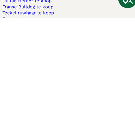
Duitse Herder te koop
Franse Bulldog te koop
Teckel ruwhaar te koop
Cavapoo te koop
Andere populaire pagina's
Honden te koop in Amsterdam
Pups te koop Limburg​
Pups te koop Friesland​
Honden te koop in Gelderland
Honden te koop in Den Haag
Honden te koop in Enschede
Adopteer hond in Nederland
Informatie
Over ons
Privacybeleid
Support
Pers
Voorwaarden
Pups verkopen
Honden test