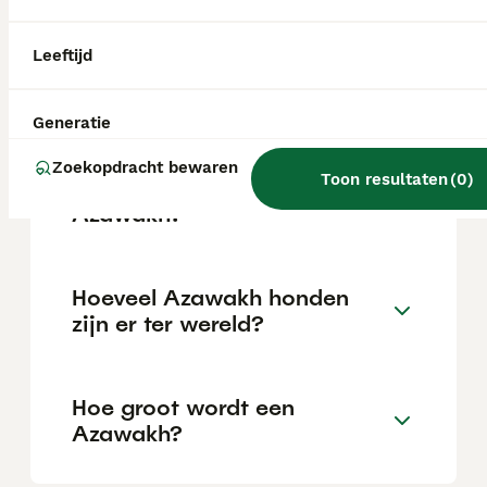
van nature ook als waakhond of jachthond
instaat. In een thuissituatie is het belangrijk
rekening te houden met zijn behoefte aan
Leeftijd
voldoende beweging en gezelschap, want hij
doet het niet goed als hij alleen of verveeld
is.
Generatie
Zoekopdracht bewaren
Toon resultaten
(
0
)
Wat voor hondenras is een
Azawakh?
Hoeveel Azawakh honden
zijn er ter wereld?
Hoe groot wordt een
Azawakh?