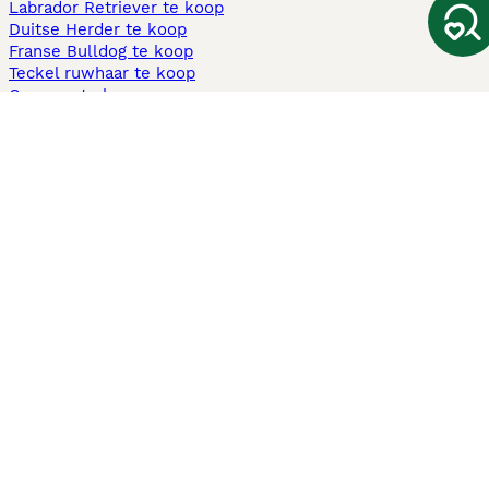
Labrador Retriever te koop
Duitse Herder te koop
Franse Bulldog te koop
Teckel ruwhaar te koop
Cavapoo te koop
Andere populaire pagina's
Honden te koop in Amsterdam
Pups te koop Limburg​
Pups te koop Friesland​
Honden te koop in Gelderland
Honden te koop in Den Haag
Honden te koop in Enschede
Adopteer hond in Nederland
Informatie
Over ons
Privacybeleid
Support
Pers
Voorwaarden