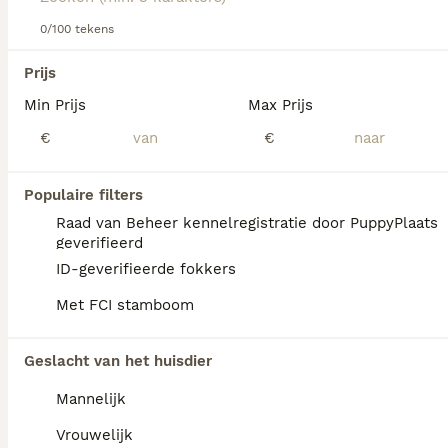
0/100 tekens
We hebben 0 Azawakh Honden ter dekking in
Prijs
Mill en Sint Hubert gevonden.
Min Prijs
Max Prijs
Als je toekomstige resultaten wil zien voor deze 
exacte zoekopdracht, sla dan je zoekopdracht op en 
€
€
vind jouw perfecte hond:
Zoekopdracht bewaren
Populaire filters
Raad van Beheer kennelregistratie door PuppyPlaats
geverifieerd
FAQ's
ID-geverifieerde fokkers
Met FCI stamboom
Is de Azawakh een goed
Geslacht van het huisdier
huisdier?
Mannelijk
De Azawakh is een intelligente en
liefdevolle metgezel voor zijn familie, die
Vrouwelijk