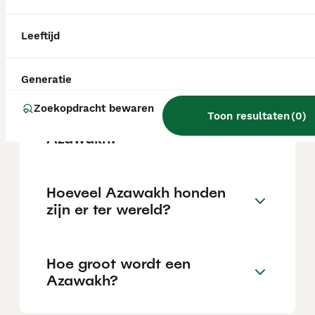
van nature ook als waakhond of jachthond
instaat. In een thuissituatie is het belangrijk
rekening te houden met zijn behoefte aan
Leeftijd
voldoende beweging en gezelschap, want hij
doet het niet goed als hij alleen of verveeld
is.
Generatie
Zoekopdracht bewaren
Toon resultaten
(
0
)
Wat voor hondenras is een
Azawakh?
Hoeveel Azawakh honden
zijn er ter wereld?
Hoe groot wordt een
Azawakh?