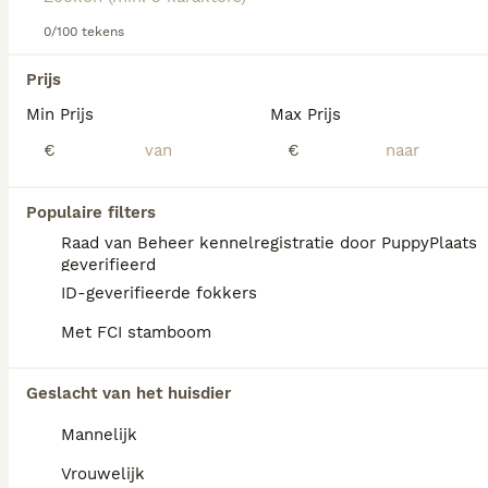
0/100 tekens
We hebben 0 Azawakh Honden ter dekking in
Prijs
Waals Gewest gevonden.
Min Prijs
Max Prijs
Als je toekomstige resultaten wil zien voor deze 
exacte zoekopdracht, sla dan je zoekopdracht op en 
€
€
vind jouw perfecte hond:
Zoekopdracht bewaren
Populaire filters
Raad van Beheer kennelregistratie door PuppyPlaats
geverifieerd
FAQ's
ID-geverifieerde fokkers
Met FCI stamboom
Is de Azawakh een goed
Geslacht van het huisdier
huisdier?
Mannelijk
De Azawakh is een intelligente en
liefdevolle metgezel voor zijn familie, die
Vrouwelijk