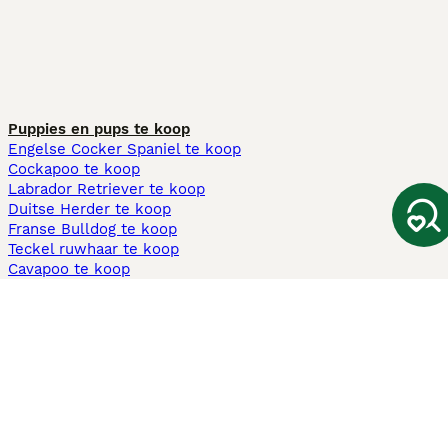
Puppies en pups te koop
Engelse Cocker Spaniel te koop
Cockapoo te koop
Labrador Retriever te koop
Duitse Herder te koop
Franse Bulldog te koop
Teckel ruwhaar te koop
Cavapoo te koop
Andere populaire pagina's
Honden te koop in Amsterdam
Pups te koop Limburg​
Pups te koop Friesland​
Honden te koop in Gelderland
Honden te koop in Den Haag
Honden te koop in Enschede