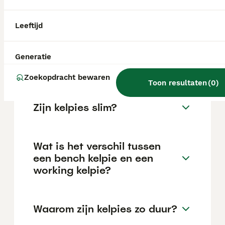
van de fokker en de locatie.
Leeftijd
Hoe oud wordt een
Australische kelpie
Generatie
gemiddeld?
Zoekopdracht bewaren
Toon resultaten
(
0
)
Zijn kelpies slim?
Wat is het verschil tussen
een bench kelpie en een
working kelpie?
Waarom zijn kelpies zo duur?