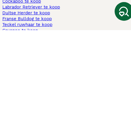
Cockapoo te koop
Labrador Retriever te koop
Duitse Herder te koop
Franse Bulldog te koop
Teckel ruwhaar te koop
Cavapoo te koop
Andere populaire pagina's
Honden te koop in Amsterdam
Pups te koop Limburg​
Pups te koop Friesland​
Honden te koop in Gelderland
Honden te koop in Den Haag
Honden te koop in Enschede
Adopteer hond in Nederland
Informatie
Over ons
Privacybeleid
Support
Pers