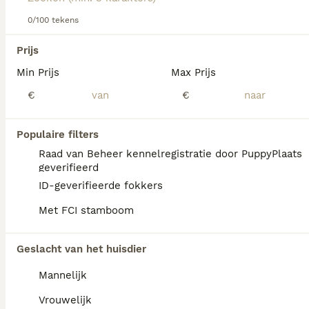
over dit hondenras.
0/100 tekens
We hebben 0 Australian Kelpie Honden ter
Prijs
dekking in Utrecht gevonden.
Min Prijs
Max Prijs
Als je toekomstige resultaten wil zien voor deze 
exacte zoekopdracht, sla dan je zoekopdracht op en 
€
€
vind jouw perfecte hond:
Zoekopdracht bewaren
Populaire filters
Raad van Beheer kennelregistratie door PuppyPlaats
geverifieerd
FAQ's
ID-geverifieerde fokkers
Met FCI stamboom
Wat kost een Kelpie pup?
Geslacht van het huisdier
De gemiddelde prijs voor een Australian
Mannelijk
Kelpie pup in Nederland ligt rond de €903
maar dit kan variëren afhankelijk van
Vrouwelijk
factoren zoals de stamboom, de reputatie