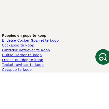
Puppies en pups te koop
Engelse Cocker Spaniel te koop
Cockapoo te koop
Labrador Retriever te koop
Duitse Herder te koop
Franse Bulldog te koop
Teckel ruwhaar te koop
Cavapoo te koop
Andere populaire pagina's
Honden te koop in Amsterdam
Pups te koop Limburg​
Pups te koop Friesland​
Honden te koop in Gelderland
Honden te koop in Den Haag