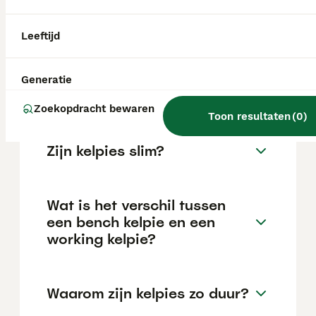
van de fokker en de locatie.
Leeftijd
Hoe oud wordt een
Australische kelpie
Generatie
gemiddeld?
Zoekopdracht bewaren
Toon resultaten
(
0
)
Zijn kelpies slim?
Wat is het verschil tussen
een bench kelpie en een
working kelpie?
Waarom zijn kelpies zo duur?