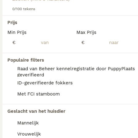
over dit hondenras.
0/100 tekens
We hebben 0 Australian Kelpie Honden ter
Prijs
dekking in Oldambt gevonden.
Min Prijs
Max Prijs
Als je toekomstige resultaten wil zien voor deze 
exacte zoekopdracht, sla dan je zoekopdracht op en 
€
€
vind jouw perfecte hond:
Zoekopdracht bewaren
Populaire filters
Raad van Beheer kennelregistratie door PuppyPlaats
geverifieerd
FAQ's
ID-geverifieerde fokkers
Met FCI stamboom
Wat kost een Kelpie pup?
Geslacht van het huisdier
De gemiddelde prijs voor een Australian
Mannelijk
Kelpie pup in Nederland ligt rond de €903
maar dit kan variëren afhankelijk van
Vrouwelijk
factoren zoals de stamboom, de reputatie