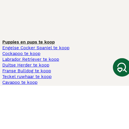
Puppies en pups te koop
Engelse Cocker Spaniel te koop
Cockapoo te koop
Labrador Retriever te koop
Duitse Herder te koop
Franse Bulldog te koop
Teckel ruwhaar te koop
Cavapoo te koop
Andere populaire pagina's
Honden te koop in Amsterdam
Pups te koop Limburg​
Pups te koop Friesland​
Honden te koop in Gelderland
Honden te koop in Den Haag