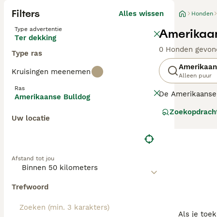
Filters
Alles wissen
Honden
Type advertentie
Amerikaan
Ter dekking
0 Honden gevon
Type ras
Amerikaan
Kruisingen meenemen
Alleen puur
Ras
De Amerikaanse 
Amerikaanse Bulldog
oorspronkelijk 
Zoekopdrach
voor veel taken 
Uw locatie
nodig: het is e
Lees onze
Ameri
Afstand tot jou
Trefwoord
Als je toe