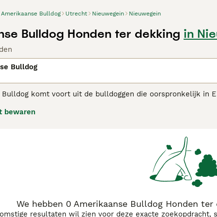
Amerikaanse Bulldog
Utrecht
Nieuwegein
Nieuwegein
se Bulldog Honden ter dekking
in Ni
den
se Bulldog
Bulldog komt voort uit de bulldoggen die oorspronkelijk in
werkhonden die vee bijeen dreven en de eigendommen van de
t bewaren
is in te zetten. Het is tevens een fijne en loyale hond binn
en werkhond.
kaanse Bulldog adviespagina
voor informatie over dit honden
We hebben 0 Amerikaanse Bulldog Honden ter 
komstige resultaten wil zien voor deze exacte zoekopdracht, 