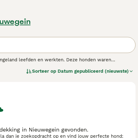
euwegein
 Engeland leefden en werkten. Deze honden waren
 baas beschermden. De huidige hond is een werkhond die
Sorteer op
Datum gepubliceerd (nieuwste)
en het gezin. De Amerikaanse buldog heeft veel beweging
ras.
dekking in Nieuwegein gevonden.
sla dan je zoekopdracht op en vind jouw perfecte hond: