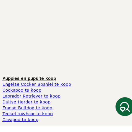
Puppies en pups te koop
Engelse Cocker Spaniel te koop
Cockapoo te koop
Labrador Retriever te koop
Duitse Herder te koop
Franse Bulldog te koop
Teckel ruwhaar te koop
Cavapoo te koop