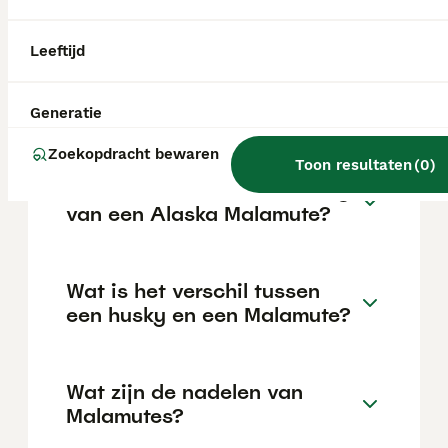
van de fokker en de locatie.
Leeftijd
Zijn Alaskan Malamutes
goede honden?
Generatie
Zoekopdracht bewaren
Toon resultaten
(
0
)
Wat is de levensverwachting
van een Alaska Malamute?
Wat is het verschil tussen
een husky en een Malamute?
Wat zijn de nadelen van
Malamutes?