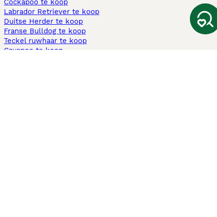
Cockapoo te koop
Labrador Retriever te koop
Duitse Herder te koop
Franse Bulldog te koop
Teckel ruwhaar te koop
Cavapoo te koop
Andere populaire pagina's
Honden te koop in Amsterdam
Pups te koop Limburg​
Pups te koop Friesland​
Honden te koop in Gelderland
Honden te koop in Den Haag
Honden te koop in Enschede
Adopteer hond in Nederland
Informatie
Over ons
Privacybeleid
Support
Pers