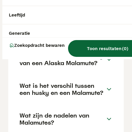
van de fokker en de locatie.
Leeftijd
Zijn Alaskan Malamutes
goede honden?
Generatie
Zoekopdracht bewaren
Toon resultaten
(
0
)
Wat is de levensverwachting
van een Alaska Malamute?
Wat is het verschil tussen
een husky en een Malamute?
Wat zijn de nadelen van
Malamutes?