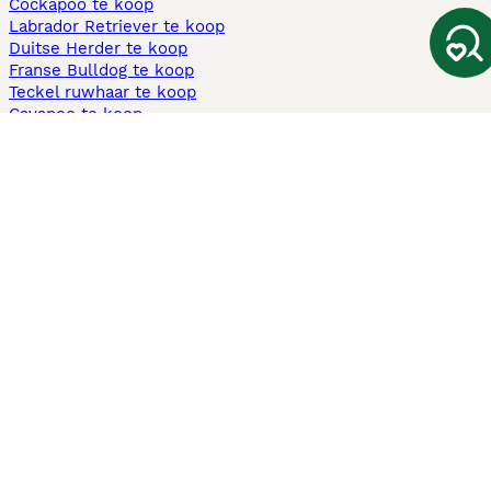
Cockapoo te koop
Labrador Retriever te koop
Duitse Herder te koop
Franse Bulldog te koop
Teckel ruwhaar te koop
Cavapoo te koop
Andere populaire pagina's
Honden te koop in Amsterdam
Pups te koop Limburg​
Pups te koop Friesland​
Honden te koop in Gelderland
Honden te koop in Den Haag
Honden te koop in Enschede
Adopteer hond in Nederland
Informatie
Over ons
Privacybeleid
Support
Pers