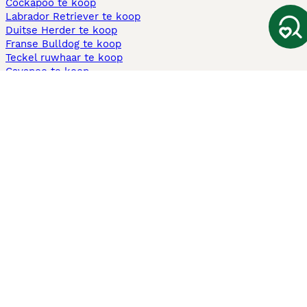
Cockapoo te koop
Labrador Retriever te koop
Duitse Herder te koop
Franse Bulldog te koop
Teckel ruwhaar te koop
Cavapoo te koop
Andere populaire pagina's
Honden te koop in Amsterdam
Pups te koop Limburg​
Pups te koop Friesland​
Honden te koop in Gelderland
Honden te koop in Den Haag
Honden te koop in Enschede
Adopteer hond in Nederland
Informatie
Over ons
Privacybeleid
Support
Pers