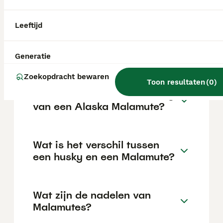
van de fokker en de locatie.
Leeftijd
Zijn Alaskan Malamutes
goede honden?
Generatie
Zoekopdracht bewaren
Toon resultaten
(
0
)
Wat is de levensverwachting
van een Alaska Malamute?
Wat is het verschil tussen
een husky en een Malamute?
Wat zijn de nadelen van
Malamutes?