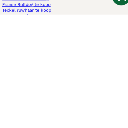
Franse Bulldog te koop
Teckel ruwhaar te koop
Cavapoo te koop
Andere populaire pagina's
Honden te koop in Amsterdam
Pups te koop Limburg​
Pups te koop Friesland​
Honden te koop in Gelderland
Honden te koop in Den Haag
Honden te koop in Enschede
Adopteer hond in Nederland
Informatie
Over ons
Privacybeleid
Support
Pers
Voorwaarden
Pups verkopen
Honden test