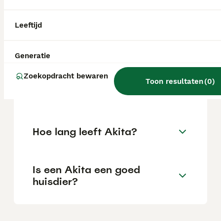
locatie.
Leeftijd
Is Akita Inu beter dan Shiba
Inu?
Generatie
Zoekopdracht bewaren
Toon resultaten
(
0
)
Is een Akita lief?
Hoe lang leeft Akita?
Is een Akita een goed
huisdier?