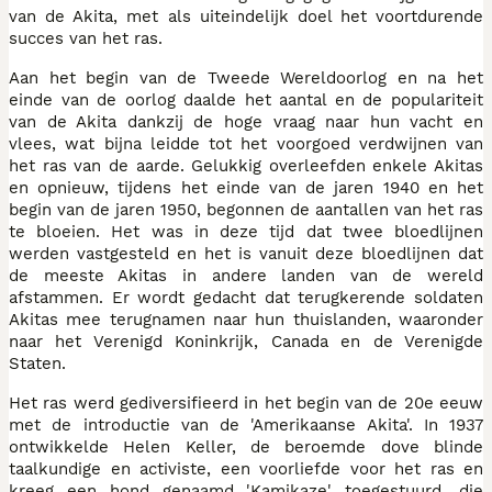
van de Akita, met als uiteindelijk doel het voortdurende
succes van het ras.
Aan het begin van de Tweede Wereldoorlog en na het
einde van de oorlog daalde het aantal en de populariteit
van de Akita dankzij de hoge vraag naar hun vacht en
vlees, wat bijna leidde tot het voorgoed verdwijnen van
het ras van de aarde. Gelukkig overleefden enkele Akitas
en opnieuw, tijdens het einde van de jaren 1940 en het
begin van de jaren 1950, begonnen de aantallen van het ras
te bloeien. Het was in deze tijd dat twee bloedlijnen
werden vastgesteld en het is vanuit deze bloedlijnen dat
de meeste Akitas in andere landen van de wereld
afstammen. Er wordt gedacht dat terugkerende soldaten
Akitas mee terugnamen naar hun thuislanden, waaronder
naar het Verenigd Koninkrijk, Canada en de Verenigde
Staten.
Het ras werd gediversifieerd in het begin van de 20e eeuw
met de introductie van de 'Amerikaanse Akita'. In 1937
ontwikkelde Helen Keller, de beroemde dove blinde
taalkundige en activiste, een voorliefde voor het ras en
kreeg een hond genaamd 'Kamikaze' toegestuurd, die