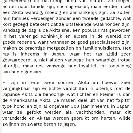
gereserveerd en bezitterig hond van nature. Ze mogen
echter nooit timide zijn, noch agressief, maar eerder moet
een Akita waardig, moedig en aanhankelijk zijn. Ze zullen
hun families verdedigen zonder een tweede gedachte, wat
kort gezegd betekent dat ze uitstekende waakhonden zijn.
Vandaag de dag is de Akita snel een populair ras geworden
in het Verenigd Koninkrijk en elders in de wereld om
goede redenen, want wanneer ze goed gesocialiseerd zijn,
maken ze prachtige metgezellen en familiehuisdieren. Het
ras is inheems in Japan, waar het ras altijd zeer
gewaardeerd is, niet alleen vanwege hun waardige trotse
uiterlijk, maar ook vanwege hun loyaliteit en toewijding
aan hun eigenaars.
Er zijn in feite twee soorten Akita en hoewel zeer
vergelijkbaar zijn er lichte verschillen in uiterlijk met de
Japanse Akita die behoorlijk wat lichter en kleiner is dan
de Amerikaanse Akita. Ze maken deel uit van het "Spitz"
type hond en zijn al ongeveer 300 jaar inheems in Japan,
waar ze gefokt werden als vechthonden, maar dit
veranderde en Akitas werden gebruikt om herten, wilde
zwijnen en zwarte beren te jagen.