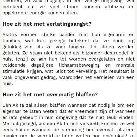
ravotten, zo vaak mogelijk in een veilige omgeving, wat
betekent dat ze veel stoom kunnen afblazen en
opgekropte energie kunnen uiten.
Hoe zit het met verlatingsangst?
Akita's vormen sterke banden met hun eigenaren en
families, wat kort gezegd betekent dat ze nooit erg
gelukkig zijn als ze voor langere tijd alleen worden
gelaten. Ze staan niet bekend als bijzonder destructief in
huis, tenzij ze aan hun lot worden overgelaten en niet
voldoende dagelijkse lichaamsbeweging en mentale
stimulatie krijgen, wat leidt tot verveling. Het resultaat is
vaak ongewenst gedrag, waaronder het vernielen van een
huis.
Hoe zit het met overmatig blaffen?
Een Akita zal alleen blaffen wanneer dat nodig is om een
eigenaar te laten weten dat er vreemden zijn of wanneer
er iets gebeurt in hun omgeving dat ze niet leuk vinden.
Met dit gezegd, als een Akita zich verveelt, kunnen ze wel
eens huilen wanneer de stemming hen overvalt als een
manier om de wereld te laten weten hoe ongelukkig ze