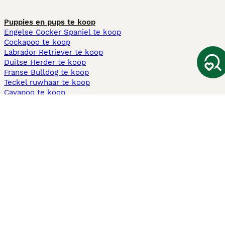
Puppies en pups te koop
Engelse Cocker Spaniel te koop
Cockapoo te koop
Labrador Retriever te koop
Duitse Herder te koop
Franse Bulldog te koop
Teckel ruwhaar te koop
Cavapoo te koop
Andere populaire pagina's
Honden te koop in Amsterdam
Pups te koop Limburg​
Pups te koop Friesland​
Honden te koop in Gelderland
Honden te koop in Den Haag
Honden te koop in Enschede
Adopteer hond in Nederland
Informatie