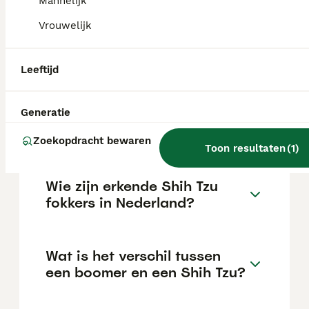
Mannelijk
De gemiddelde prijs voor een Shih Tzu pup
in Nederland ligt rond de €840 maar dit kan
Vrouwelijk
variëren afhankelijk van factoren zoals de
stamboom, de reputatie van de fokker en de
locatie.
Leeftijd
Generatie
Kan een Shih Tzu lang alleen
thuis zijn?
Zoekopdracht bewaren
Toon resultaten
(
1
)
Wie zijn erkende Shih Tzu
fokkers in Nederland?
Wat is het verschil tussen
een boomer en een Shih Tzu?