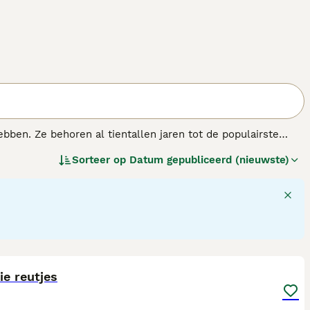
bben. Ze behoren al tientallen jaren tot de populairste
baasjes. De kleine honden staan bekend om hun lange
Sorteer op
Datum gepubliceerd (nieuwste)
l huizen als appartementen.
5
e reutjes