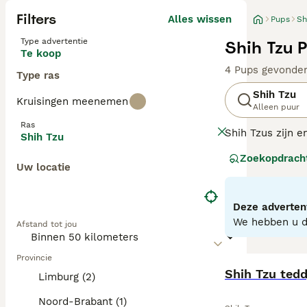
Filters
Alles wissen
Pups
Sh
Type advertentie
Shih Tzu 
Te koop
4 Pups gevonde
Type ras
Shih Tzu
Kruisingen meenemen
Alleen puur
Ras
Shih Tzus zijn e
Shih Tzu
huisdieren over 
Zoekopdrach
levensduur. Ze 
Uw locatie
Lees onze
Shih 
Deze advertent
We hebben u do
Afstand tot jou
Provincie
Shih Tzu ted
Limburg (2)
Noord-Brabant (1)