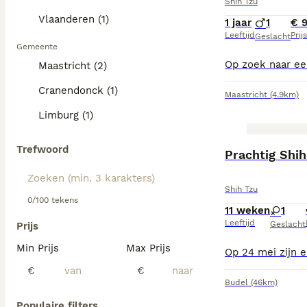
Shih Tzu
Vlaanderen (1)
1 jaar
1
€ 
Leeftijd
Prijs
Geslacht
Gemeente
Maastricht (2)
Cranendonck (1)
Maastricht
(4.9km)
Limburg (1)
Trefwoord
Prachtig Shih
Shih Tzu
0/100 tekens
11 weken
1
Leeftijd
Geslacht
Prijs
Min Prijs
Max Prijs
€
€
Budel
(46km)
Populaire filters