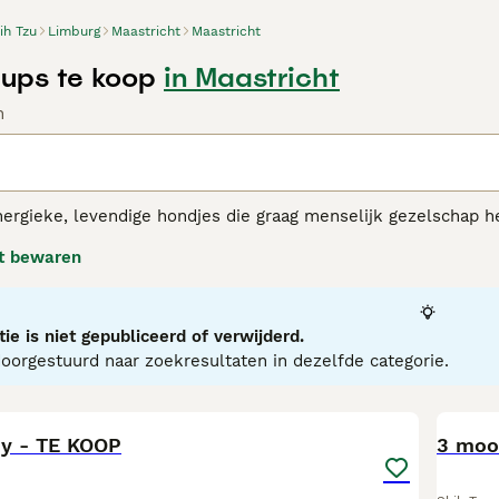
ih Tzu
Limburg
Maastricht
Maastricht
Pups te koop
in Maastricht
n
nergieke, levendige hondjes die graag menselijk gezelschap he
de hele wereld. Ze zijn slim, intelligent en loyaal aan hun 
t bewaren
passen zich van nature ook goed aan en zijn gelukkig in zowe
Tzu adviespagina
voor informatie over dit hondenras.
ie is niet gepubliceerd of verwijderd.
orgestuurd naar zoekresultaten in dezelfde categorie.
7
2
dy - TE KOOP
3 mooi