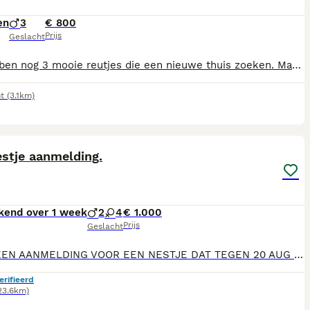
en
3
€ 800
Prijs
Geslacht
Wij hebben nog 3 mooie reutjes die een nieuwe thuis zoeken. Mama (bruin) en papa (grijs) wonen ook gezellig bij ons en zijn dus ook te bekijken. Ze zijn gechipt, meerdere keren ontwormd en hebben de standaard vaccins alsook het vaccin tegen kennelhoest, de rattenziekte en hondsdolheid gekregen.
t
(3.1km)
1
stje aanmelding.
kend over 1 week
2
4
€ 1.000
Prijs
Geslacht
DIT IS EEN AANMELDING VOOR EEN NESTJE DAT TEGEN 20 AUG GEBOREN ZAL WORDEN. het aantal is nog niet gekend dat er zal komen ook het geslacht niet maar moest iets invullen het kunnen net zo goed 6 meisjes of 6 jongens zijn. het vorig nestje ( 8juni 2025 ) was 1 jongen en 5 meisjes en ze zijn naar 4 gezinnen gegaan. 2naar lier ( op een manege) 2naar hilversum 1 naar amsterdam 1 naar heist op den berg. ze hebben op 8juni hun eerste verjaardag gevierd, ze stellen het allemaal prima. zoals de vorige keer zullen ze ook alles meekrijgen om de eerste maand door te komen, de speeltjes zullen gebruikt zijn met de geur van de andere pups ( is een snellere aanpassing bij het verlaten vh nestje ) voeding 1.5a2kg plasdoekjes enz enz.
erifieerd
23.6km)